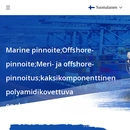
Suomalainen
Marine pinnoite;Offshore-
pinnoite;Meri- ja offshore-
pinnoitus;kaksikomponenttinen
polyamidikovettuva
epoksipinnoite.välimaalina
erittäin kestävälle pintamaalille.