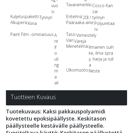
Tavaramerkki:
vuo
Cosco Kan
si
sai
Kuljetuspaketti:
Eritelmä:
Tynnyri
20l / tynnyri
Alkuperä:
Pääraaka-aine:
Kiina
Polyuretaa
ni
Paint Film -ominaisuus:
Taso:
A
Viimeistely
Väri:
nt
Värejä
Menetelmä:
if
Ilmainen suih
o
ke, ilma spra
uli
y, harja ja rull
ng
a
Ulkomuoto:
m
Neste
a
ali
Tuotteen Kuvaus
Tuotekuvaus: Kaksi pakkauspolyamidi
kovetettu epoksipäällyste. Keskitason
päällysteelle kestävälle päällysteelle.
Suositeltava käyttö: Keskitason päällystettä