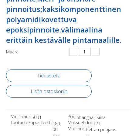
pinnoitus;kaksikomponenttinen
polyamidikovettuva
epoksipinnoite.välimaalina
erittäin kestävälle pintamaalille.
Määrä:
Tiedustella
Lisää ostoskoriin
Min. Tilaus:
Port:
500 l
Shanghai, Kiina
Tuotantokapasiteetti:
Maksuehdot:
180
T / t
Malli nro.:
00
Rettan pohjaos
kg /
a