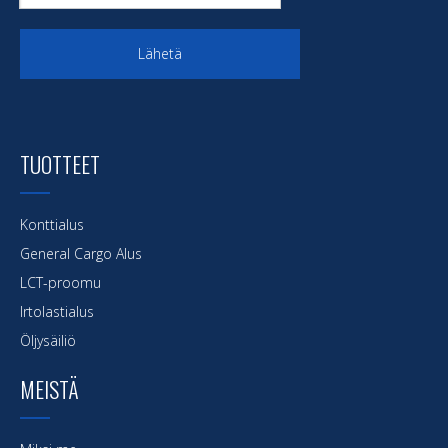
Lähetä
TUOTTEET
Konttialus
General Cargo Alus
LCT-proomu
Irtolastialus
Öljysäiliö
MEISTÄ