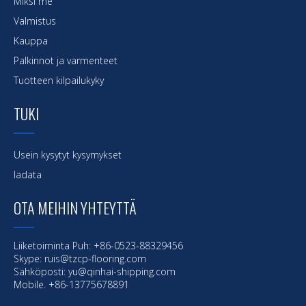
Miksi me
Valmistus
Kauppa
Palkinnot ja varmenteet
Tuotteen kilpailukyky
TUKI
Usein kysytyt kysymykset
ladata
OTA MEIHIN YHTEYTTÄ
Liiketoiminta Puh: +86-0523-88329456
Skype: ruis@tzcp-flooring.com
Sähköposti:
yu@qinhai-shipping.com
Mobile. +86-13775678891