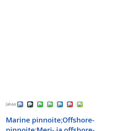
Jakaa:
Marine pinnoite;Offshore-
pinnoite;Meri- ja offshore-