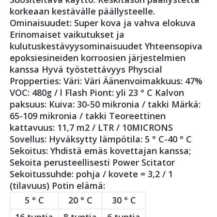
korkeaan kestävälle päällysteelle.
Ominaisuudet: Super kova ja vahva elokuva
Erinomaiset vaikutukset ja
kulutuskestävyysominaisuudet Yhteensopiva
epoksiesineiden korroosien järjestelmien
kanssa Hyvä työstettävyys Physcial
Propperties: Väri: Väri Äänenvoimakkuus: 47%
VOC: 480g / l Flash Piont: yli 23 ° C Kalvon
paksuus: Kuiva: 30-50 mikronia / takki Märkä:
65-109 mikronia / takki Teoreettinen
kattavuus: 11,7 m2 / LTR / 10MICRONS
Sovellus: Hyväksytty lämpötila: 5 ° C-40 ° C
Sekoitus: Yhdistä emäs kovettajan kanssa;
Sekoita perusteellisesti Power Scitator
Sekoitussuhde: pohja / kovete = 3,2 / 1
(tilavuus) Potin elämä:
5 ° C
20 ° C
30 ° C