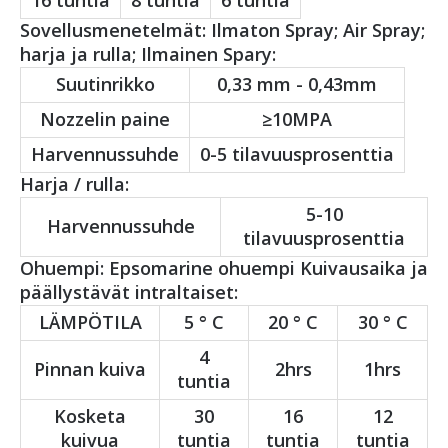
16 tuntia
8 tuntia
6 tuntia
Sovellusmenetelmät: Ilmaton Spray; Air Spray;
harja ja rulla; Ilmainen Spary:
Suutinrikko
0,33 mm - 0,43mm
Nozzelin paine
≥10MPA
Harvennussuhde
0-5 tilavuusprosenttia
Harja / rulla:
5-10
Harvennussuhde
tilavuusprosenttia
Ohuempi: Epsomarine ohuempi Kuivausaika ja
päällystävät intraltaiset:
LÄMPÖTILA
5 ° C
20 ° C
30 ° C
4
Pinnan kuiva
2hrs
1hrs
tuntia
Kosketa
30
16
12
kuivua
tuntia
tuntia
tuntia