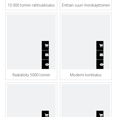
10 000 tonnin rahtisäiliöalus
Erittäin suuri monikäyttöinen
kiinnitysvälineillä
konttialus kuljetukseen
Räätälöity 5000 tonnin
Moderni konttialus
kuljetuskonttialus
metallikannella sementille