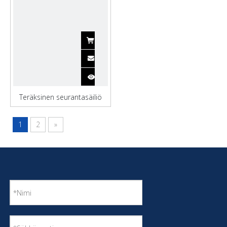
Teräksinen seurantasäiliö
nestemäisen typen
varastointiin
1
2
»
lastiruuman konttialus
5000 tonnin konttialus
erittäin suuri konttialus
Räätälöity konttialus
kuljetus ultrasuuri konttialus
Räätälöity teräskonttialus
laivan konttialus