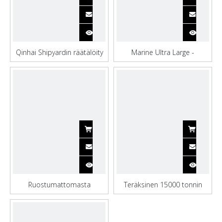
Qinhai Shipyardin räätälöity
Marine Ultra Large -
konttialus kuljetuksiin
kuljetuskonttialus
Ruostumattomasta
Teräksinen 15000 tonnin
teräksestä valmistettu suuri
hiilikonttialus
säilytysastia