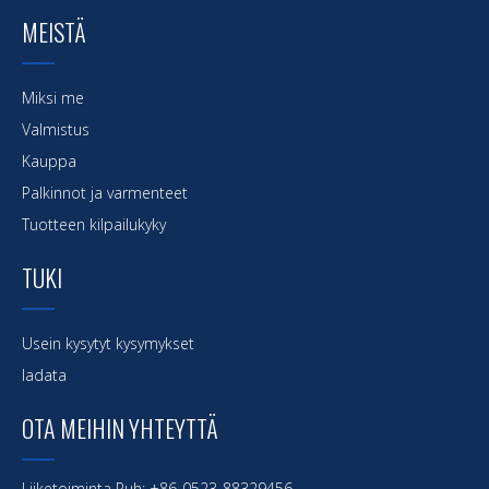
MEISTÄ
Miksi me
Valmistus
Kauppa
Palkinnot ja varmenteet
Tuotteen kilpailukyky
TUKI
Usein kysytyt kysymykset
ladata
OTA MEIHIN YHTEYTTÄ
Liiketoiminta Puh: +86-0523-88329456