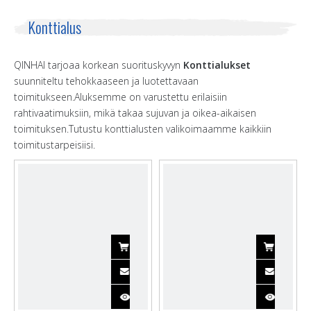
Konttialus
QINHAI tarjoaa korkean suorituskyvyn
Konttialukset
suunniteltu tehokkaaseen ja luotettavaan
toimitukseen.Aluksemme on varustettu erilaisiin
rahtivaatimuksiin, mikä takaa sujuvan ja oikea-aikaisen
toimituksen.Tutustu konttialusten valikoimaamme kaikkiin
toimitustarpeisiisi.