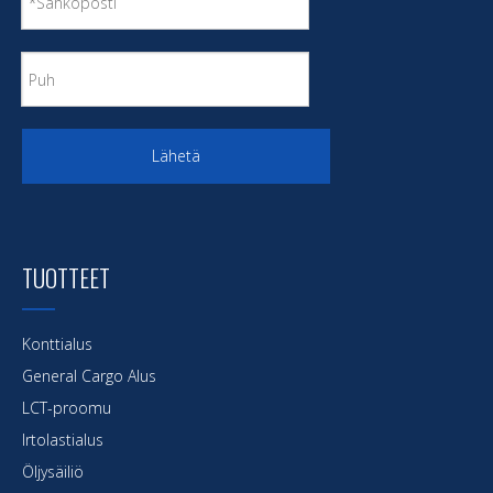
kuljetuskonttialus
teräskonttialus
10000 tonnin konttialus
Lähetä
TUOTTEET
Konttialus
General Cargo Alus
LCT-proomu
Irtolastialus
Öljysäiliö