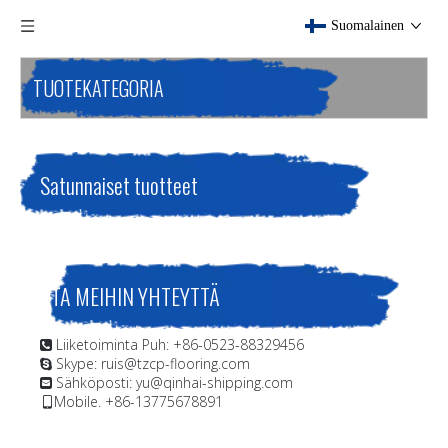
Suomalainen
TUOTEKATEGORIA
Satunnaiset tuotteet
OTA MEIHIN YHTEYTTÄ
Liiketoiminta Puh: +86-0523-88329456

Skype: ruis@tzcp-flooring.com

Sähköposti:
yu@qinhai-shipping.com

Mobile. +86-13775678891
