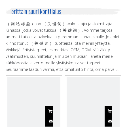
erittäin suuri konttialus
（ 网 站 标 题 ） on （ 关 键 词 ）-valmistajia ja -toimittajia
Kiinassa, jotka voivat tukkua （ 关 键 词 ）. Voimme tarjota
ammattitaitoista palvelua ja paremman hinnan sinulle. Jos olet
kiinnostunut （ 关 键 词 ） tuotteista, ota meihin yhteyttä.
Vinkkejä: Erityistarpeet, esimerkiksi: OEM, ODM, räätälöity
vaatimusten, suunnittelun ja muiden mukaan, lähetä meille
sähköpostia ja kerro meille yksityiskohtaiset tarpeet.
Seuraamme laadun varma, että omatunto hinta, oma palvelu.