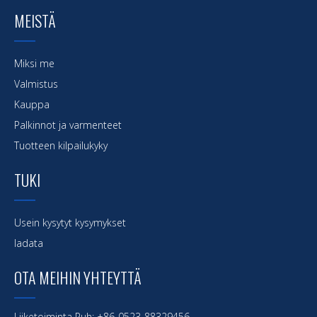
MEISTÄ
Miksi me
Valmistus
Kauppa
Palkinnot ja varmenteet
Tuotteen kilpailukyky
TUKI
Usein kysytyt kysymykset
ladata
OTA MEIHIN YHTEYTTÄ
Liiketoiminta Puh: +86-0523-88329456