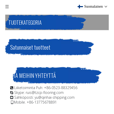
Suomalainen
TUOTEKATEGORIA
Satunnaiset tuotteet
OTA MEIHIN YHTEYTTÄ
Liiketoiminta Puh: +86-0523-88329456

Skype: ruis@tzcp-flooring.com

Sähköposti:
yu@qinhai-shipping.com

Mobile. +86-13775678891
