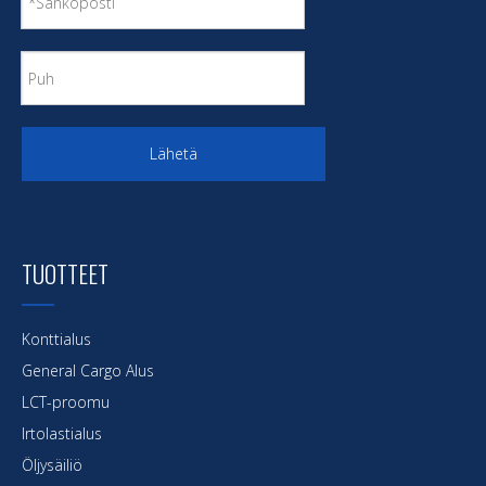
Lähetä
TUOTTEET
Konttialus
General Cargo Alus
LCT-proomu
Irtolastialus
Öljysäiliö