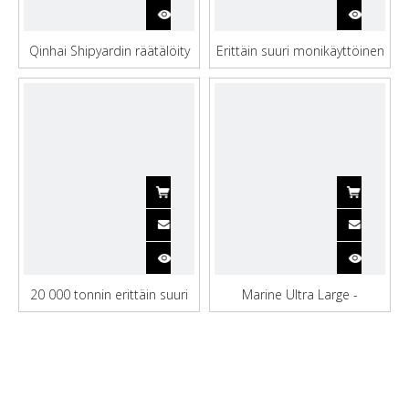
Qinhai Shipyardin räätälöity
Erittäin suuri monikäyttöinen
konttialus kuljetuksiin
konttialus kuljetukseen
20 000 tonnin erittäin suuri
Marine Ultra Large -
nosturikonttialus
kuljetuskonttialus