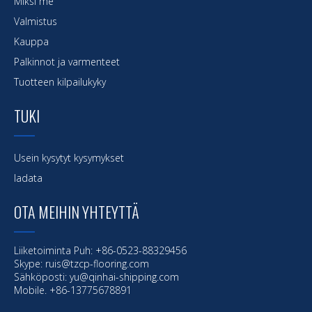
Miksi me
Valmistus
Kauppa
Palkinnot ja varmenteet
Tuotteen kilpailukyky
TUKI
Usein kysytyt kysymykset
ladata
OTA MEIHIN YHTEYTTÄ
Liiketoiminta Puh: +86-0523-88329456
Skype: ruis@tzcp-flooring.com
Sähköposti:
yu@qinhai-shipping.com
Mobile. +86-13775678891