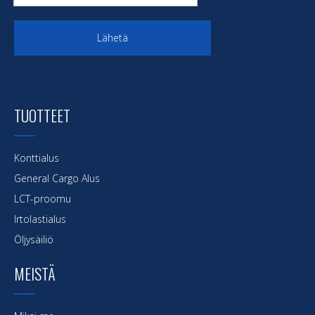
Lähetä
TUOTTEET
Konttialus
General Cargo Alus
LCT-proomu
Irtolastialus
Öljysäiliö
MEISTÄ