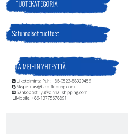
TUOTEKATEGORIA
Satunnaiset tuotteet
OTA MEIHIN YHTEYTTÄ
Liiketoiminta Puh: +86-0523-88329456

Skype: ruis@tzcp-flooring.com

Sähköposti:
yu@qinhai-shipping.com

Mobile. +86-13775678891
