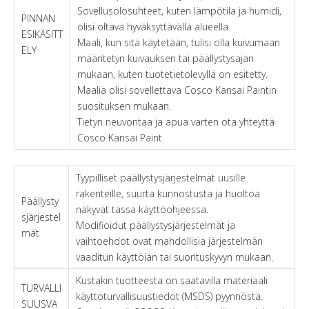
Sovellusolosuhteet, kuten lämpötila ja humidi,
PINNAN
olisi oltava hyväksyttävällä alueella.
ESIKÄSITT
Maali, kun sitä käytetään, tulisi olla kuivumaan
ELY
määritetyn kuivauksen tai päällystysajan
mukaan, kuten tuotetietolevyllä on esitetty.
Maalia olisi sovellettava Cosco Kansai Paintin
suosituksen mukaan.
Tietyn neuvontaa ja apua varten ota yhteyttä
Cosco Kansai Paint.
Tyypilliset päällystysjärjestelmät uusille
rakenteille, suurta kunnostusta ja huoltoa
Päällysty
näkyvät tässä käyttöohjeessa.
sjärjestel
Modifioidut päällystysjärjestelmät ja
mät
vaihtoehdot ovat mahdollisia järjestelmän
vaaditun käyttöiän tai suorituskyvyn mukaan.
Kustakin tuotteesta on saatavilla materiaali
TURVALLI
käyttöturvallisuustiedot (MSDS) pyynnöstä.
SUUSVA