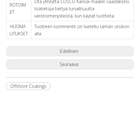
Ota yhteyttä COSCO Kansai maaliin saadaksesi
ROTOIM
lisätietoja tiettyä turvallisuutta
ET
varotoimenpiteistä, kun käytät tuotteita.
HUOMA
Tuotteen kommentit on lueteltu tämän otsikon
UTUKSET
alla
Edellinen:
Seuraava:
Offshore Coatings