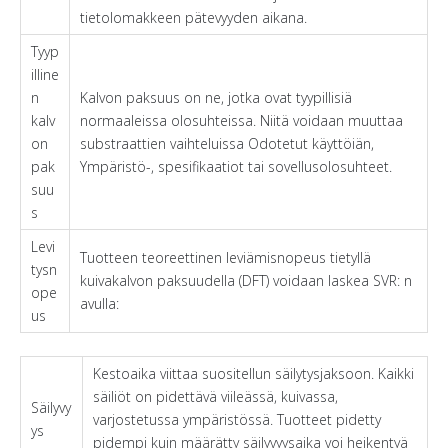
tietolomakkeen pätevyyden aikana.
Tyyp
illine
n
Kalvon paksuus on ne, jotka ovat tyypillisiä
kalv
normaaleissa olosuhteissa. Niitä voidaan muuttaa
on
substraattien vaihteluissa Odotetut käyttöiän,
pak
Ympäristö-, spesifikaatiot tai sovellusolosuhteet.
suu
s
Levi
Tuotteen teoreettinen leviämisnopeus tietyllä
tysn
kuivakalvon paksuudella (DFT) voidaan laskea SVR: n
ope
avulla:
us
Kestoaika viittaa suositellun säilytysjaksoon. Kaikki
säiliöt on pidettävä viileässä, kuivassa,
Säilyvy
varjostetussa ympäristössä. Tuotteet pidetty
ys
pidempi kuin määrätty säilyvyysaika voi heikentyä