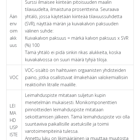
Surssi ilmaisee kiinteän pitoisuuden maalin
tilavuudelta, ilmaistuna prosentteina. Seuraava
Ään
yhtälö, jossa käytetään kiinteää tilavuussuhdetta
env
(SVR), näyttää märän ja kuivakalvon paksuuden
oim
välinen suhde:
akk
Kuivakalvon paksuus = märkä kalvon paksuus x SVR
uus
(%) 100
Tämä yhtälö ei pidä sinkin rikas alukkeita, koska
kuivakalvossa on suuri määrä tyhjiä tiloja.
VOC-sisältö on haihtuvien orgaanisten yhdisteiden
VOC
paino, jotka osallistuvat ilmakehään valokemiallisiin
reaktioihin litralle maalille.
Leimahduspiste mitataan suljetun kupin
menetelmän mukaisesti. Monikomponenttien
LEI
pinnoitteiden leimahduspiste mitataan
MA
sekoittamisen jälkeen. Tämä leimahduspiste voi olla
HD
suuntaviiva paikallisille asetuksille ja toimii
USP
varotoimenpiteinä tulessa.
ISTE
Annettu luku on likimääräinen ja muuttaa muutosta