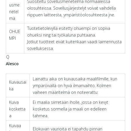
Suositeltu sovellusmenetelmä normaaleissa
usme
olosuhteissa. Sovellusjärjestelyt voivat vaihdella
netel
riippuen laitteesta, ympäristöolosuhteesta jne.
mä
Tuotetietolevyllä esitetty ohuempi on sopiva
OHUE
ohueksi ning tai työkaluna puhtaana.
MPI
Jotkut tuotteet eivät kuitenkaan vaadi laimennusta
sovelluksessa.
Q
Alesco
Lainattu aika on kuivausaika maalifilmille, kun
Kuivausai
ympäröivällä on hyvä ilmanvaihto. Kolmen
ka
vaiheen määritelmä on noteerattu:
Kuiva
Ei maalia siirretään iholle, jossa on kevyt
kosketta
kosketus sormella ja maali on edelleen
a
tahmea.
Kuivaa
Elokuvan vaurioita ei tapahdu pinnan