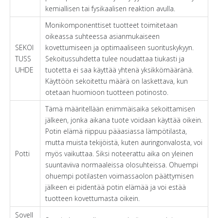
kemiallisen tai fysikaalisen reaktion avulla.
Monikomponenttiset tuotteet toimitetaan
oikeassa suhteessa asianmukaiseen
SEKOI
kovettumiseen ja optimaaliseen suorituskykyyn.
TUSS
Sekoitussuhdetta tulee noudattaa tiukasti ja
UHDE
tuotetta ei saa käyttää yhtenä yksikkömääränä.
Käyttöön sekoitettu määrä on laskettava, kun
otetaan huomioon tuotteen potinosto.
Tämä määritellään enimmäisaika sekoittamisen
jälkeen, jonka aikana tuote voidaan käyttää oikein.
Potin elämä riippuu pääasiassa lämpötilasta,
mutta muista tekijöistä, kuten auringonvalosta, voi
Potti
myös vaikuttaa. Siksi noteerattu aika on yleinen
suuntaviiva normaaleissa olosuhteissa. Ohuempi
ohuempi potilasten voimassaolon päättymisen
jälkeen ei pidentää potin elämää ja voi estää
tuotteen kovettumasta oikein.
Sovell