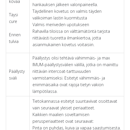
kovaa
hankauksen jälkeen valonpaineella.
Täydellinen kovetus on valmis täyden
Täysi
valikoiman lastin kuormitusta
cure
Valmis meriveden upotukseen
Rahavilla tiloissa on välttämätöntä tarjota
Ennen
riittävästi tuoretta ilmankiertoa, jotta
tulvia
asianmukainen kovetus voitaisiin.
Päällystys olisi tehtävä vähimmäis- ja max
IMUM-päällystysvälien välillä, jotka on mainittu
Päällysty
riittävän intercoat-tarttuvuuden
sväli
varmistamiseksi. Esitetyt vähimmäis- ja
enimmäisaika ovat rajoja tietyn vakion
lämpötilassa.
Tietokannassa esitetyt suuntaviivat osoittavat
vain seuraavat yleiset periaatteet.
Kaikkien maalien soveltamisen
perusperiaatteet ovat seuraavat:
Pinta on puhdas, kuiva ja vapaa saastumisesta.