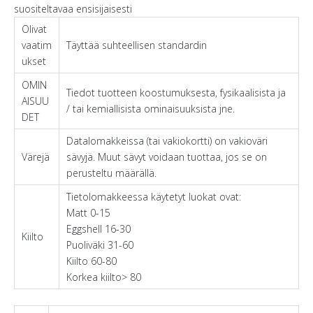
suositeltavaa ensisijaisesti
Olivat
vaatim
Täyttää suhteellisen standardin
ukset
OMIN
Tiedot tuotteen koostumuksesta, fysikaalisista ja
AISUU
/ tai kemiallisista ominaisuuksista jne.
DET
Datalomakkeissa (tai vakiokortti) on vakioväri
Värejä
sävyjä. Muut sävyt voidaan tuottaa, jos se on
perusteltu määrällä.
Tietolomakkeessa käytetyt luokat ovat:
Matt 0-15
Eggshell 16-30
Kiilto
Puoliväki 31-60
Kiilto 60-80
Korkea kiilto> 80