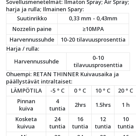
Sovellusmenetelmät: Ilmaton Spray; Air Spray;
harja ja rulla; Ilmainen Spary:
Suutinrikko
0,33 mm - 0,43mm
Nozzelin paine
≥10MPA
Harvennussuhde
10-20 tilavuusprosenttia
Harja / rulla:
0-10
Harvennussuhde
tilavuusprosenttia
Ohuempi: RETAN THINNER Kuivausaika ja
päällystävät intraltaiset:
LÄMPÖTILA
-5 ° C
0 ° C
10 ° C
20 ° C
Pinnan
4
2hrs
1.5hrs
1 h
kuiva
tuntia
Kosketa
24
16
12
10
kuivua
tuntia
tuntia
tuntia
tuntia