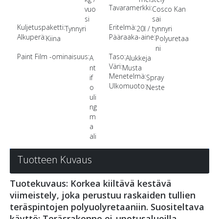
Tavaramerkki:
vuo
Cosco Kan
si
sai
Kuljetuspaketti:
Eritelmä:
Tynnyri
20l / tynnyri
Alkuperä:
Pääraaka-aine:
Kiina
Polyuretaa
ni
Paint Film -ominaisuus:
Taso:
A
Alukkeja
Väri:
nt
Musta
Menetelmä:
if
Spray
Ulkomuoto:
o
Neste
uli
ng
m
a
ali
Tuotteen Kuvaus
Tuotekuvaus: Korkea kiiltävä kestävä
viimeistely, joka perustuu raskaiden tullien
teräspintojen polyuolyretaaniin. Suositeltava
käyttö: Teräsrakenne ei-upotusalueilla.