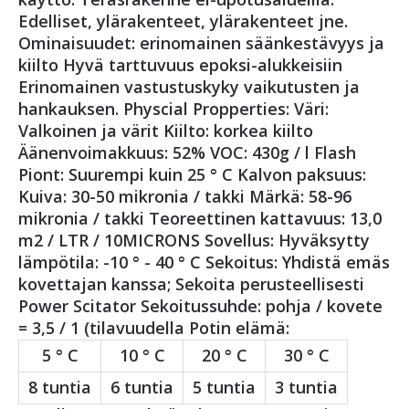
Edelliset, ylärakenteet, ylärakenteet jne.
Ominaisuudet: erinomainen säänkestävyys ja
kiilto Hyvä tarttuvuus epoksi-alukkeisiin
Erinomainen vastustuskyky vaikutusten ja
hankauksen. Physcial Propperties: Väri:
Valkoinen ja värit Kiilto: korkea kiilto
Äänenvoimakkuus: 52% VOC: 430g / l Flash
Piont: Suurempi kuin 25 ° C Kalvon paksuus:
Kuiva: 30-50 mikronia / takki Märkä: 58-96
mikronia / takki Teoreettinen kattavuus: 13,0
m2 / LTR / 10MICRONS Sovellus: Hyväksytty
lämpötila: -10 ° - 40 ° C Sekoitus: Yhdistä emäs
kovettajan kanssa; Sekoita perusteellisesti
Power Scitator Sekoitussuhde: pohja / kovete
= 3,5 / 1 (tilavuudella Potin elämä:
5 ° C
10 ° C
20 ° C
30 ° C
8 tuntia
6 tuntia
5 tuntia
3 tuntia