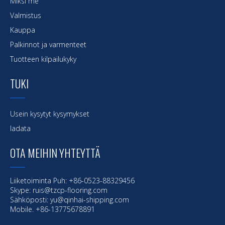
Miksi me
Valmistus
Kauppa
Palkinnot ja varmenteet
Tuotteen kilpailukyky
TUKI
Usein kysytyt kysymykset
ladata
OTA MEIHIN YHTEYTTÄ
Liiketoiminta Puh: +86-0523-88329456
Skype: ruis@tzcp-flooring.com
Sähköposti:
yu@qinhai-shipping.com
Mobile. +86-13775678891