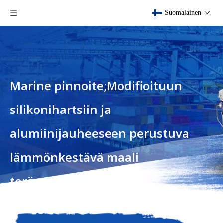
Suomalainen
Marine pinnoite;Modifioituun
silikonihartsiin ja
alumiinijauheeseen perustuva
lämmönkestävä maali
teräsrakenteisiin
upotettamattomilla alueilla.