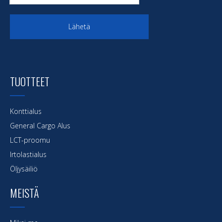
Lähetä
TUOTTEET
Konttialus
General Cargo Alus
LCT-proomu
Irtolastialus
Öljysäiliö
MEISTÄ