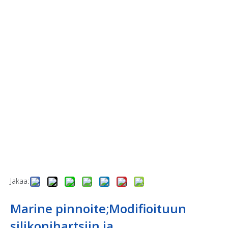
Jakaa:
Marine pinnoite;Modifioituun
silikonihartsiin ja