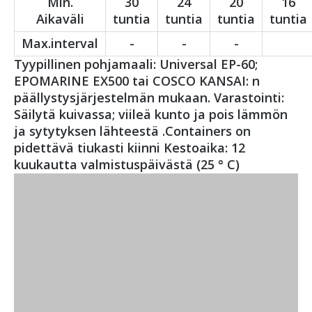
Min.
30
24
20
16
Aikaväli
tuntia
tuntia
tuntia
tuntia
Max.interval
-
-
-
Tyypillinen pohjamaali: Universal EP-60;
EPOMARINE EX500 tai COSCO KANSAI: n
päällystysjärjestelmän mukaan. Varastointi:
Säilytä kuivassa; viileä kunto ja pois lämmön
ja sytytyksen lähteestä .Containers on
pidettävä tiukasti kiinni Kestoaika: 12
kuukautta valmistuspäivästä (25 ° C)