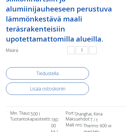
alumiinijauheeseen perustuva
lämmönkestävä maali
teräsrakenteisiin
upotettamattomilla alueilla.
Määrä:
Tiedustella
Lisää ostoskoriin
Min. Tilaus:
Port:
500 l
Shanghai, Kiina
Tuotantokapasiteetti:
Maksuehdot:
180
T / t
Malli nro.:
00
Thermo 600 vii
kg /
meistely