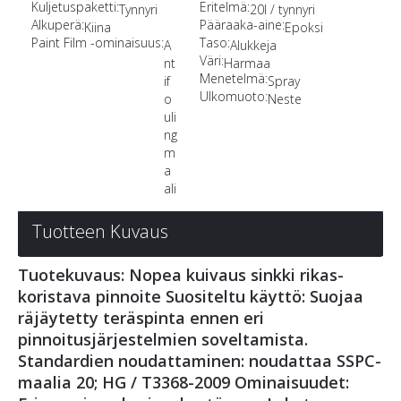
Kuljetuspaketti:
Eritelmä:
Tynnyri
20l / tynnyri
Alkuperä:
Pääraaka-aine:
Kiina
Epoksi
Paint Film -ominaisuus:
Taso:
A
Alukkeja
Väri:
nt
Harmaa
Menetelmä:
if
Spray
Ulkomuoto:
o
Neste
uli
ng
m
a
ali
Tuotteen Kuvaus
Tuotekuvaus: Nopea kuivaus sinkki rikas-
koristava pinnoite Suositeltu käyttö: Suojaa
räjäytetty teräspinta ennen eri
pinnoitusjärjestelmien soveltamista.
Standardien noudattaminen: noudattaa SSPC-
maalia 20; HG / T3368-2009 Ominaisuudet: