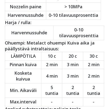
Nozzelin paine
> 10MPa
Harvennussuhde
0-10 tilavuusprosenttia
Harja / rulla:
0-10
Harvennussuhde
tilavuusprosenttia
Ohuempi: Metalact ohuempi Kuiva aika ja
päällystävä intraltaisuus:
LÄMPÖTILA
10 c
20 c
30 c
Pinnan kuiva
2 min
3 min
2 min
Kosketa
4 min
3 min
2 min
kuivua
5
2
2
Min. Aikaväli
tuntia
tuntia
tuntia
Max.interval
-
-
-