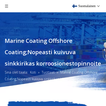
Suomalainen
Marine Coating Offshore
Coating;Nopeasti kuivuva
sinkkirikas korroosionestopinnoite
Sinä olet täällä:
Koti
»
Tuotteet
»
Marine Coating Offshore
Coating;Nopeasti kuivuva sinkkirikas korroosionestopinnoite