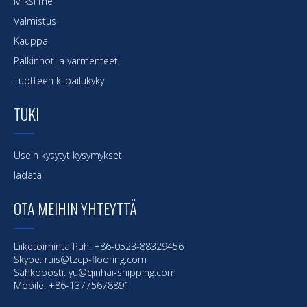
Miksi me
Valmistus
Kauppa
Palkinnot ja varmenteet
Tuotteen kilpailukyky
TUKI
Usein kysytyt kysymykset
ladata
OTA MEIHIN YHTEYTTÄ
Liiketoiminta Puh: +86-0523-88329456
Skype: ruis@tzcp-flooring.com
Sähköposti:
yu@qinhai-shipping.com
Mobile. +86-13775678891