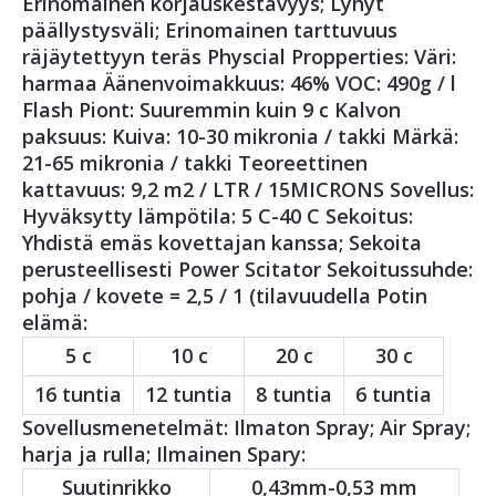
Erinomainen korjauskestävyys; Lyhyt
päällystysväli; Erinomainen tarttuvuus
räjäytettyyn teräs Physcial Propperties: Väri:
harmaa Äänenvoimakkuus: 46% VOC: 490g / l
Flash Piont: Suuremmin kuin 9 c Kalvon
paksuus: Kuiva: 10-30 mikronia / takki Märkä:
21-65 mikronia / takki Teoreettinen
kattavuus: 9,2 m2 / LTR / 15MICRONS Sovellus:
Hyväksytty lämpötila: 5 C-40 C Sekoitus:
Yhdistä emäs kovettajan kanssa; Sekoita
perusteellisesti Power Scitator Sekoitussuhde:
pohja / kovete = 2,5 / 1 (tilavuudella Potin
elämä:
5 c
10 c
20 c
30 c
16 tuntia
12 tuntia
8 tuntia
6 tuntia
Sovellusmenetelmät: Ilmaton Spray; Air Spray;
harja ja rulla; Ilmainen Spary:
Suutinrikko
0,43mm-0,53 mm