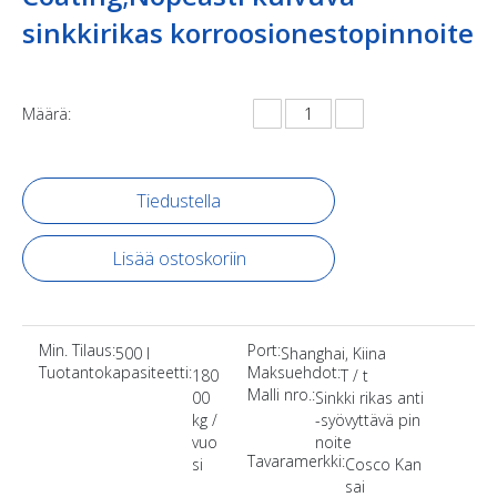
sinkkirikas korroosionestopinnoite
Määrä:
Tiedustella
Lisää ostoskoriin
Min. Tilaus:
Port:
500 l
Shanghai, Kiina
Tuotantokapasiteetti:
Maksuehdot:
180
T / t
Malli nro.:
00
Sinkki rikas anti
kg /
-syövyttävä pin
vuo
noite
Tavaramerkki:
si
Cosco Kan
sai