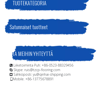
TUOTEKATEGORIA
Satunnaiset tuotteet
OTA MEIHIN YHTEYTTÄ
Liiketoiminta Puh: +86-0523-88329456

Skype: ruis@tzcp-flooring.com

Sähköposti:
yu@qinhai-shipping.com

Mobile. +86-13775678891
