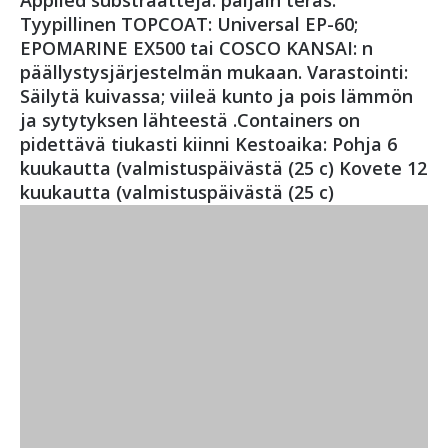
Applied substraatteja: paljain teräs.
Tyypillinen TOPCOAT: Universal EP-60;
EPOMARINE EX500 tai COSCO KANSAI: n
päällystysjärjestelmän mukaan. Varastointi:
Säilytä kuivassa; viileä kunto ja pois lämmön
ja sytytyksen lähteestä .Containers on
pidettävä tiukasti kiinni Kestoaika: Pohja 6
kuukautta (valmistuspäivästä (25 c) Kovete 12
kuukautta (valmistuspäivästä (25 c)