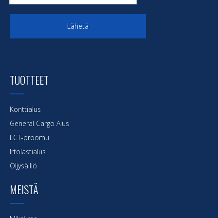
Lähetä
TUOTTEET
Konttialus
General Cargo Alus
LCT-proomu
Irtolastialus
Öljysäiliö
MEISTÄ