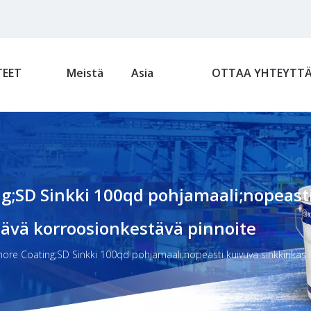
EET
Meistä
Asia
OTTAA YHTEYTT
g;SD Sinkki 100qd pohjamaali;nopeasti
tävä korroosionkestävä pinnoite
hore Coating;SD Sinkki 100qd pohjamaali;nopeasti kuivuva sinkkirikas