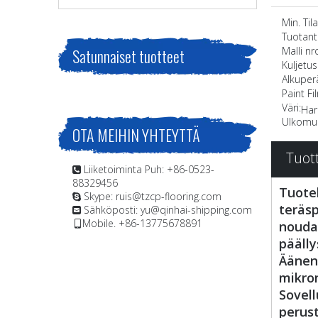
Min. Til
Tuotant
Malli nro
Satunnaiset tuotteet
Kuljetus
Alkuper
Paint F
Väri:
Ha
Ulkomu
OTA MEIHIN YHTEYTTÄ
Tuot
Liiketoiminta Puh: +86-0523-

88329456
Tuotek
Skype: ruis@tzcp-flooring.com

teräsp
Sähköposti:
yu@qinhai-shipping.com

Mobile. +86-13775678891
nouda

päälly
Äänenv
mikron
Sovell
perust