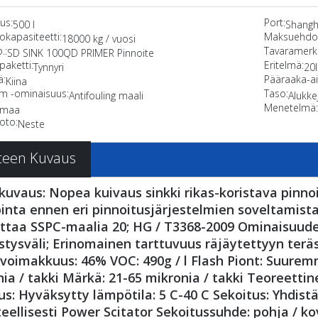
aus:
Port:
500 l
Shangha
okapasiteetti:
Maksuehdo
18000 kg / vuosi
.:
Tavaramerkk
SD SINK 100QD PRIMER Pinnoite
paketti:
Eritelmä:
Tynnyri
20l
ä:
Pääraaka-ai
Kiina
ilm -ominaisuus:
Taso:
Antifouling maali
Alukke
Menetelmä
rmaa
oto:
Neste
teen Kuvaus
uvaus: Nopea kuivaus sinkki rikas-koristava pinnoi
inta ennen eri pinnoitusjärjestelmien soveltamist
ttaa SSPC-maalia 20; HG / T3368-2009 Ominaisuude
stysväli; Erinomainen tarttuvuus räjäytettyyn teräs
oimakkuus: 46% VOC: 490g / l Flash Piont: Suuremm
ia / takki Märkä: 21-65 mikronia / takki Teoreetti
us: Hyväksytty lämpötila: 5 C-40 C Sekoitus: Yhdis
eellisesti Power Scitator Sekoitussuhde: pohja / kov