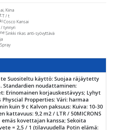
i, Kiina
t:
T / t
i:
Cosco Kansai
 / tynnyri
ne:
Sinkki rikas anti-syövyttävä
ja
:
Spray
te Suositeltu käyttö: Suojaa räjäytetty
a. Standardien noudattaminen:
t: Erinomainen korjauskestävyys; Lyhyt
 Physcial Propperties: Väri: harmaa
in kuin 9 c Kalvon paksuus: Kuiva: 10-30
nen kattavuus: 9,2 m2 / LTR / 50MICRONS
tä emäs kovettajan kanssa; Sekoita
ete = 2,5 / 1 (tilavuudella Potin elämä: