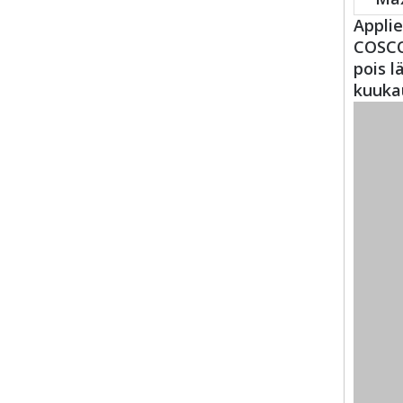
Applie
COSCO 
pois l
kuukau