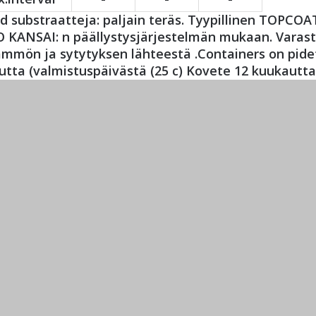
d substraatteja: paljain teräs. Tyypillinen TOPCO
KANSAI: n päällystysjärjestelmän mukaan. Varastoin
ämmön ja sytytyksen lähteestä .Containers on pidet
tta (valmistuspäivästä (25 c) Kovete 12 kuukautta 