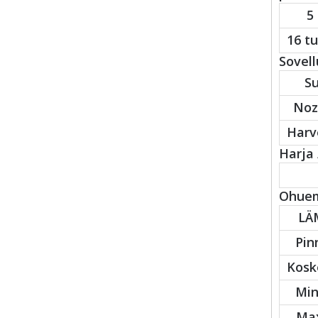
5 
16 tu
Sovell
Su
Noz
Harv
Harja /
Ohuemp
LÄ
Pin
Kosk
Min
Max