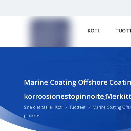
KOTI
TUOTT
Marine Coating Offshore Coatin
korroosionestopinnoite;Merkit
Sinä olet täällä:
Koti
»
Tuotteet
»
Marine Coating Offs
pinnoite