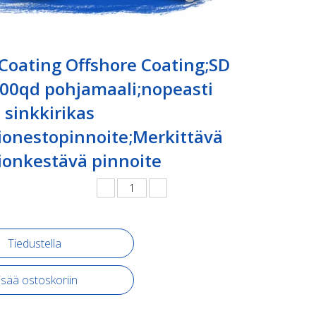
Coating Offshore Coating;SD
100qd pohjamaali;nopeasti
 sinkkirikas
ionestopinnoite;Merkittävä
ionkestävä pinnoite
Tiedustella
isää ostoskoriin