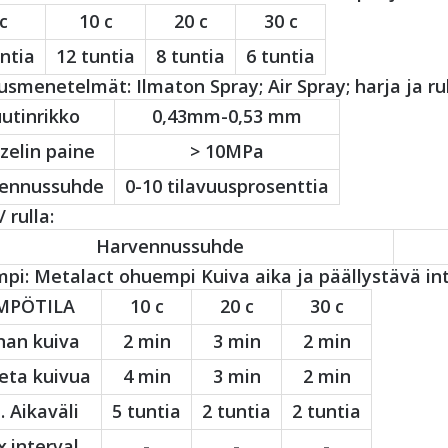
c
10 c
20 c
30 c
ntia
12 tuntia
8 tuntia
6 tuntia
usmenetelmät: Ilmaton Spray; Air Spray; harja ja rul
utinrikko
0,43mm-0,53 mm
zelin paine
> 10MPa
ennussuhde
0-10 tilavuusprosenttia
 rulla:
Harvennussuhde
i: Metalact ohuempi Kuiva aika ja päällystävä int
MPÖTILA
10 c
20 c
30 c
nan kuiva
2 min
3 min
2 min
eta kuivua
4 min
3 min
2 min
. Aikaväli
5 tuntia
2 tuntia
2 tuntia
.interval
-
-
-