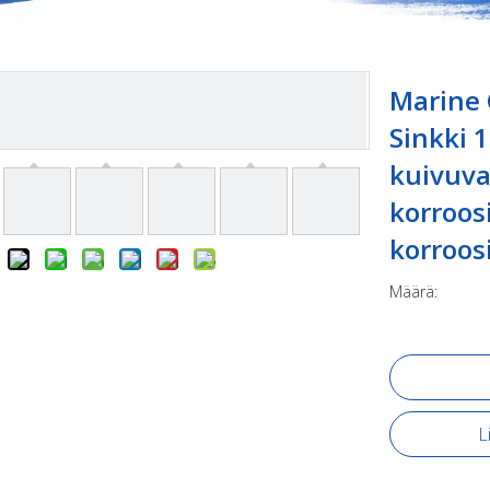
Marine 
Sinkki 
kuivuva
korroos
korroos
Määrä:
L