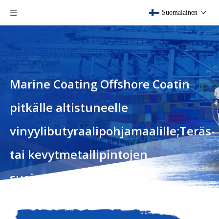
Suomalainen
Marine Coating Offshore Coatin
pitkälle altistuneelle
vinyylibutyraalipohjamaalille;Teräs-
tai kevytmetallipintojen
suojaamiseen
Sinä olet täällä:
Koti
»
Tuotteet
»
Marine Coating Offshore
Coatin pitkälle altistuneelle vinyylibutyraalipohjamaalille;Teräs-