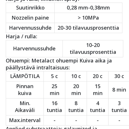
Suutinrikko
0,28 mm-0,38mm
Nozzelin paine
> 10MPa
Harvennussuhde
20-30 tilavuusprosenttia
Harja / rulla:
10-20
Harvennussuhde
tilavuusprosenttia
Ohuempi: Metalact ohuempi Kuiva aika ja
päällystävä intraltaisuus:
LÄMPÖTILA
5 c
10 c
20 c
30 c
Pinnan
25
20
15
8 min
kuiva
min
min
min
Min.
16
8
4
3
Aikaväli
tuntia
tuntia
tuntia
tuntia
Max.interval
-
-
-
-
Applied substraatteja: galavnized ja