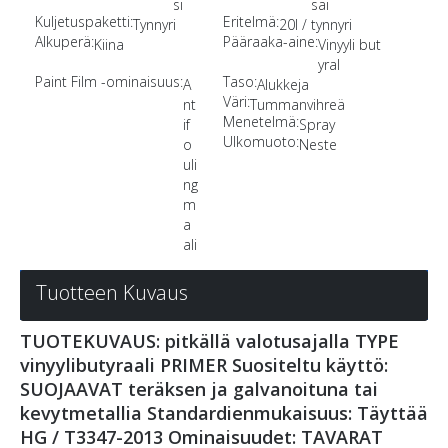
si
sai
Kuljetuspaketti:
Eritelmä:
Tynnyri
20l / tynnyri
Alkuperä:
Pääraaka-aine:
Kiina
Vinyyli but
yral
Paint Film -ominaisuus:
Taso:
A
Alukkeja
Väri:
nt
Tummanvihreä
Menetelmä:
if
Spray
Ulkomuoto:
o
Neste
uli
ng
m
a
ali
Tuotteen Kuvaus
TUOTEKUVAUS: pitkällä valotusajalla TYPE
vinyylibutyraali PRIMER Suositeltu käyttö:
SUOJAAVAT teräksen ja galvanoituna tai
kevytmetallia Standardienmukaisuus: Täyttää
HG / T3347-2013 Ominaisuudet: TAVARAT