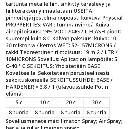
tartunta metalleihin, sinkitty teräslevy ja
hiiliteräksen ylimaalataan USEITA
pinnoitejärjestelmä nopeasti kuivuva Physcial
PROPPERTIES: VÄRI: tummanvihreä Kuiva-
ainepitoisuus: 19% VOC: 704G / ​​L FLASH piont:
suurempi kuin 8 C Kalvon paksuus: kuiva: 10-
30 mikronia / kerros WET: 52-157MICRONS /
takki Teoreettinen riittoisuus: 19 m 2 / LTR /
10MICRONS Sovellus: Aplication lämpötila: 5
C-40 ° C SEKOITUS: Yhdistetään BASE
Kovetteella; Sekoitetaan perusteellisesti
sekoituskoneella SEKOITUSSUHDE: BASE /
HARDENER = 3,8 / 1 (tilavuussuhde Potin
elämä:
5 c
10 c
20 c
30 c
8 tuntia
8 tuntia
8 tuntia
8 tuntia
Sovellusmenetelmät: Ilmaton Spray; Air Spray;
harja ja rulla; Ilmainen spray: