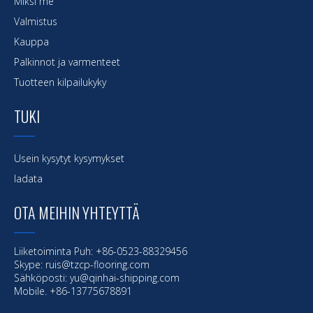
Miksi me
Valmistus
Kauppa
Palkinnot ja varmenteet
Tuotteen kilpailukyky
TUKI
Usein kysytyt kysymykset
ladata
OTA MEIHIN YHTEYTTÄ
Liiketoiminta Puh: +86-0523-88329456
Skype: ruis@tzcp-flooring.com
Sähköposti:
yu@qinhai-shipping.com
Mobile. +86-13775678891