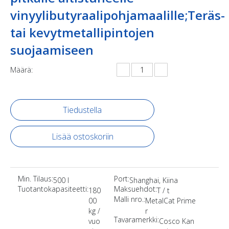
vinyylibutyraalipohjamaalille;Teräs-
tai kevytmetallipintojen
suojaamiseen
Määrä:
Tiedustella
Lisää ostoskoriin
Min. Tilaus:
Port:
500 l
Shanghai, Kiina
Tuotantokapasiteetti:
Maksuehdot:
180
T / t
Malli nro.:
00
MetalCat Prime
kg /
r
Tavaramerkki:
vuo
Cosco Kan