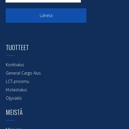
Lähetä
TUOTTEET
Konttialus
General Cargo Alus
LCT-proomu
Irtolastialus
Öljysäiliö
MEISTÄ