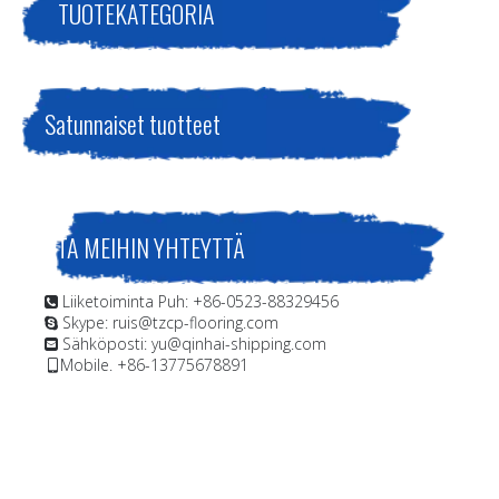
TUOTEKATEGORIA
tai kevytmetallipintojen suojaamiseen
Satunnaiset tuotteet
OTA MEIHIN YHTEYTTÄ
Liiketoiminta Puh: +86-0523-88329456

Skype: ruis@tzcp-flooring.com

Sähköposti:
yu@qinhai-shipping.com

Mobile. +86-13775678891
