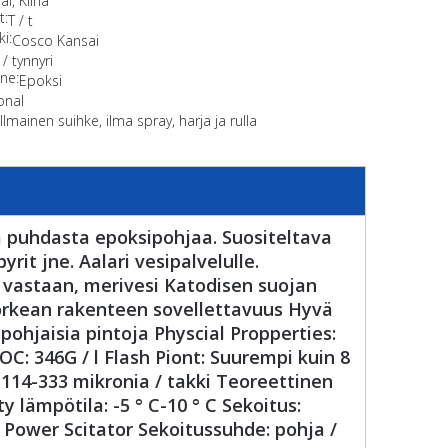
i, Kiina
t:
T / t
i:
Cosco Kansai
 / tynnyri
ne:
Epoksi
onal
:
Ilmainen suihke, ilma spray, harja ja rulla
 puhdasta epoksipohjaa. Suositeltava
rit jne. Aalari vesipalvelulle.
 vastaan, merivesi Katodisen suojan
orkean rakenteen sovellettavuus Hyvä
ohjaisia ​​pintoja Physcial Propperties:
: 346G / l Flash Piont: Suurempi kuin 8
 114-333 mikronia / takki Teoreettinen
 lämpötila: -5 ° C-10 ° C Sekoitus:
 Power Scitator Sekoitussuhde: pohja /