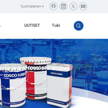
Suomalainen
Ä
UUTISET
Tuki
sta ja korroosiota estävä
stävä puhdas epoksipohjamaali.