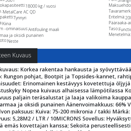
500 l
Shangha
okapasiteetti:
Maksuehdo
18000 kg / vuosi
.:
Tavaramerkk
MetalCare AC QD
paketti:
Eritelmä:
Tynnyri
20l
ä:
Pääraaka-ai
Kiina
ilm -ominaisuus:
Taso:
Antifouling maali
Functi
Menetelmä
maa ja oksidi punainen
oto:
Neste
teen Kuvaus
kuvaus: Korkea rakentaa hankausta ja syövyttävää
: Rungon pohjat, Bootpit ja Topsides-kannet, rahtipy
isuudet: Erinomainen kestävyys kovetettuja öljyjä
stuskyky Nopea kuivaus alhaisessa lämpötilassa K
vuus paljain teräsalustat ja laaja valikoima kauppap
harmaa ja oksidi punainen Äänenvoimakkuus: 66% VOC
lvon paksuus: Kuiva: 75-200 mikronia / takki Märkä:
uus: 5,28M2 / LTR / 10MICRONS Sovellus: Hyväksytty
ä emäs kovettajan kanssa; Sekoita perusteellisesti