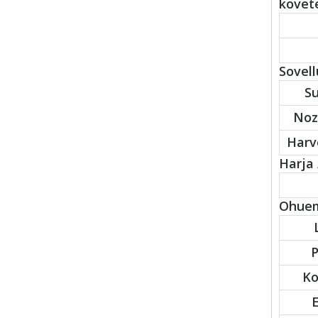
kovete
Sovell
Su
Noz
Harv
Harja /
Ohuemp
P
Ko
E