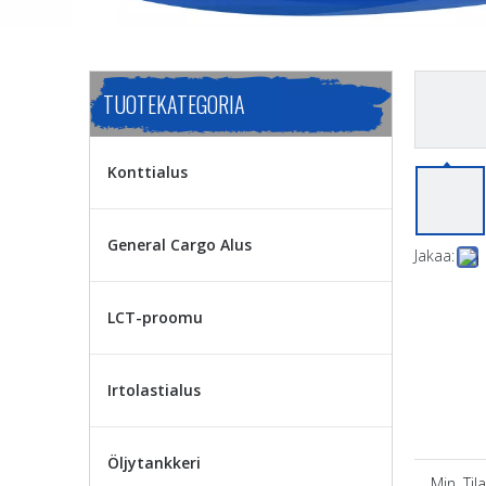
TUOTEKATEGORIA
Konttialus
General Cargo Alus
Jakaa:
LCT-proomu
Irtolastialus
Öljytankkeri
Min. Til