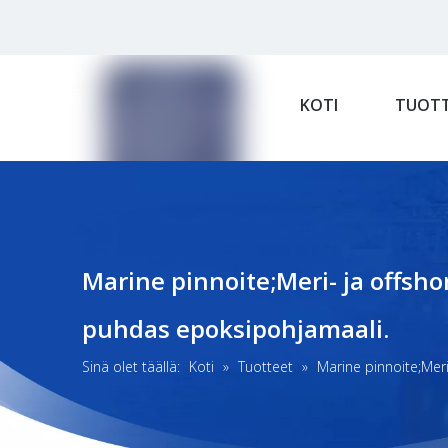
KOTI
TUOTT
Marine pinnoite;Meri- ja offsh
puhdas epoksipohjamaali.
Sinä olet täällä:
Koti
»
Tuotteet
»
Marine pinnoite;Mer