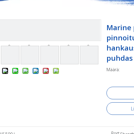
Marine 
pinnoit
hankaus
puhdas 
Määrä:
L
aus:
Port: