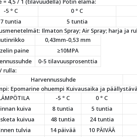
 = 4,5 / 1 (tilavuudella) Potin elämä:
-5 ° C
0 ° C
7 tuntia
5 tuntia
usmenetelmät: Ilmaton Spray; Air Spray; harja ja rul
utinrikko
0,43mm-0,53 mm
zelin paine
≥10MPA
ennussuhde
0-5 tilavuusprosenttia
 rulla:
Harvennussuhde
i: Epomarine ohuempi Kuivausaika ja päällystävät
LÄMPÖTILA
-5 ° C
0 ° C
innan kuiva
8 tuntia
5 tuntia
sketa kuivua
48 tuntia
24 tuntia
nnen tulvia
14 päivää
10 PÄIVÄÄ