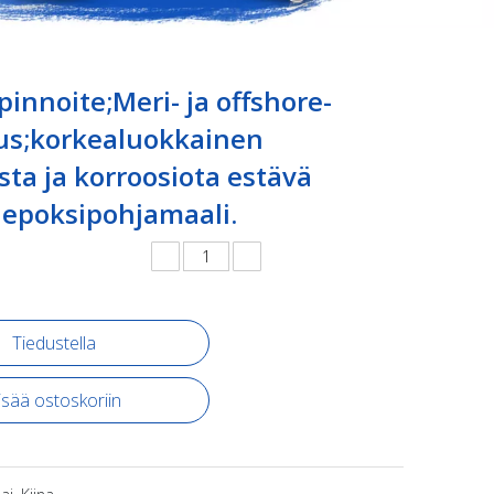
pinnoite;Meri- ja offshore-
us;korkealuokkainen
ta ja korroosiota estävä
epoksipohjamaali.
Tiedustella
isää ostoskoriin