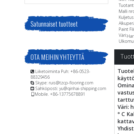
Tuotant
Malli nro
Kuljetus
Satunnaiset tuotteet
Alkuper
Paint F
Väri:
Har
Ulkomu
OTA MEIHIN YHTEYTTÄ
Tuot
Tuote
Liiketoiminta Puh: +86-0523-

88329456
käyttö
Skype: ruis@tzcp-flooring.com

Omina
Sähköposti:
yu@qinhai-shipping.com

vastu
Mobile. +86-13775678891

tarttu
Väri: 
° C Ka
kattav
Yhdist