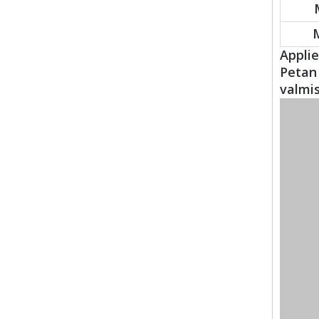
M
Applie
Petan 
valmis