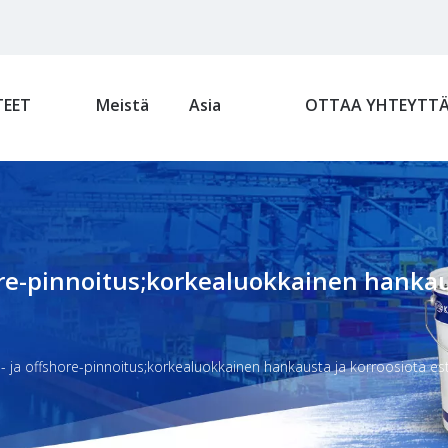
EET
Meistä
Asia
OTTAA YHTEYTT
ore-pinnoitus;korkealuokkainen hankau
i- ja offshore-pinnoitus;korkealuokkainen hankausta ja korroosiota e