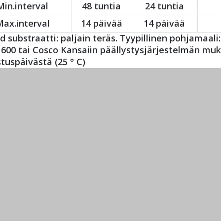
Min.interval
48 tuntia
24 tuntia
ax.interval
14 päivää
14 päivää
d substraatti: paljain teräs. Tyypillinen pohjamaali:
600 tai Cosco Kansaiin päällystysjärjestelmän muk
tuspäivästä (25 ° C)