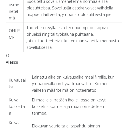
Suositeltu sovellusmenetelmä normaaleissa
usme
olosuhteissa. Sovellusjärjestelyt voivat vaihdella
netel
riippuen laitteesta, ympäristöolosuhteesta jne.
mä
Tuotetietolevyllä esitetty ohuempi on sopiva
OHUE
ohueksi ning tai työkaluna puhtaana.
MPI
Jotkut tuotteet eivät kuitenkaan vaadi laimennusta
sovelluksessa.
Q
Alesco
Lainattu aika on kuivausaika maalifilmille, kun
Kuivausai
ympäröivällä on hyvä ilmanvaihto. Kolmen
ka
vaiheen määritelmä on noteerattu:
Kuiva
Ei maalia siirretään iholle, jossa on kevyt
kosketta
kosketus sormella ja maali on edelleen
a
tahmea.
Kuivaa
Elokuvan vaurioita ei tapahdu pinnan