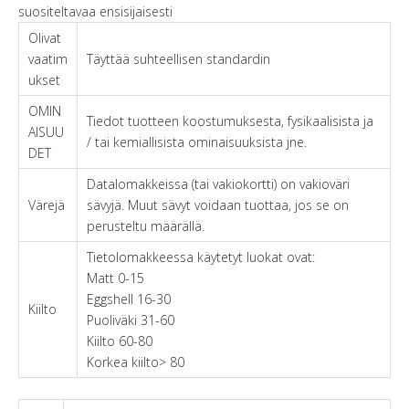
suositeltavaa ensisijaisesti
Olivat
vaatim
Täyttää suhteellisen standardin
ukset
OMIN
Tiedot tuotteen koostumuksesta, fysikaalisista ja
AISUU
/ tai kemiallisista ominaisuuksista jne.
DET
Datalomakkeissa (tai vakiokortti) on vakioväri
Värejä
sävyjä. Muut sävyt voidaan tuottaa, jos se on
perusteltu määrällä.
Tietolomakkeessa käytetyt luokat ovat:
Matt 0-15
Eggshell 16-30
Kiilto
Puoliväki 31-60
Kiilto 60-80
Korkea kiilto> 80