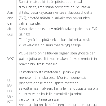
Surssi ilmaisee kiinteän pitoisuuden maalin
tilavuudelta, ilmaistuna prosentteina. Seuraava
Ään
yhtälö, jossa käytetään kiinteää tilavuussuhdetta
env
(SVR), näyttää märän ja kuivakalvon paksuuden
oim
välinen suhde:
akk
Kuivakalvon paksuus = märkä kalvon paksuus x SVR
uus
(%) 100
Tämä yhtälö ei pidä sinkin rikas alukkeita, koska
kuivakalvossa on suuri määrä tyhjiä tiloja.
VOC-sisältö on haihtuvien orgaanisten yhdisteiden
VOC
paino, jotka osallistuvat ilmakehään valokemiallisiin
reaktioihin litralle maalille.
Leimahduspiste mitataan suljetun kupin
menetelmän mukaisesti. Monikomponenttien
LEI
pinnoitteiden leimahduspiste mitataan
MA
sekoittamisen jälkeen. Tämä leimahduspiste voi olla
HD
suuntaviiva paikallisille asetuksille ja toimii
USP
varotoimenpiteinä tulessa.
ISTE
Annettu luku on likimääräinen ja muuttaa muutosta