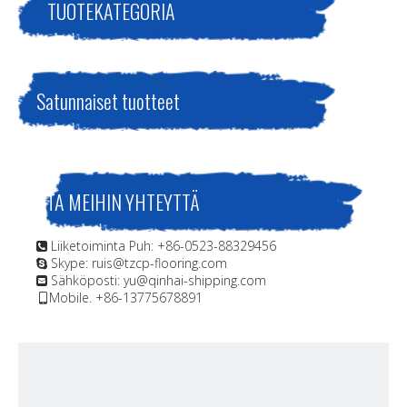
TUOTEKATEGORIA
Satunnaiset tuotteet
OTA MEIHIN YHTEYTTÄ
Liiketoiminta Puh: +86-0523-88329456

Skype: ruis@tzcp-flooring.com

Sähköposti:
yu@qinhai-shipping.com

Mobile. +86-13775678891
