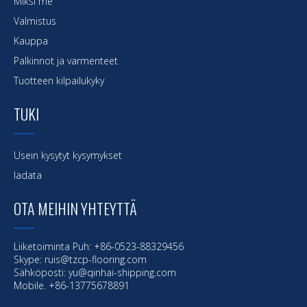
Miksi me
Valmistus
Kauppa
Palkinnot ja varmenteet
Tuotteen kilpailukyky
TUKI
Usein kysytyt kysymykset
ladata
OTA MEIHIN YHTEYTTÄ
Liiketoiminta Puh: +86-0523-88329456
Skype: ruis@tzcp-flooring.com
Sähköposti:
yu@qinhai-shipping.com
Mobile. +86-13775678891