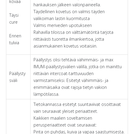
kovaa
hankauksen jälkeen valonpaineella.
Täydellinen kovetus on valmis täyden
Täysi
valikoiman lastin kuormitusta
cure
Valmis meriveden upotukseen
Rahavilla tiloissa on välttämätöntä tarjota
Ennen
riittävästi tuoretta ilmankiertoa, jotta
tulvia
asianmukainen kovetus voitaisiin.
Päällystys olisi tehtävä vähimmäis- ja max
IMUM-päällystysvälien välillä, jotka on mainittu
Päällysty
riittävän intercoat-tarttuvuuden
sväli
varmistamiseksi. Esitetyt vähimmäis- ja
enimmäisaika ovat rajoja tietyn vakion
lämpötilassa.
Tietokannassa esitetyt suuntaviivat osoittavat
vain seuraavat yleiset periaatteet.
Kaikkien maalien soveltamisen
perusperiaatteet ovat seuraavat:
Pinta on puhdas, kuiva ja vapaa saastumisesta.