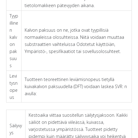
tietolomakkeen pätevyyden aikana.
Tyyp
illine
n
Kalvon paksuus on ne, jotka ovat tyypillisiä
kalv
normaaleissa olosuhteissa. Niitä voidaan muuttaa
on
substraattien vaihteluissa Odotetut käyttöiän,
pak
Ympäristö-, spesifikaatiot tai sovellusolosuhteet.
suu
s
Levi
Tuotteen teoreettinen leviämisnopeus tietyllä
tysn
kuivakalvon paksuudella (DFT) voidaan laskea SVR: n
ope
avulla:
us
Kestoaika viittaa suositellun säilytysjaksoon. Kaikki
säiliöt on pidettävä viileässä, kuivassa,
Säilyvy
varjostetussa ympäristössä. Tuotteet pidetty
ys
pidempi kuin määrätty säilyvyysaika voi heikentyä