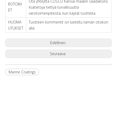
Ota yhteyttä COSCO Kansai maaliin saadaksesi
ROTOIM
lisätietoja tiettyä turvallisuutta
ET
varotoimenpiteistä, kun käytät tuotteita.
HUOMA
Tuotteen kommentit on lueteltu tämän otsikon
UTUKSET
alla
Edellinen:
Seuraava:
Marine Coatings