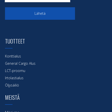
Lähetä
TUOTTEET
Konttialus
General Cargo Alus
LCT-proomu
Irtolastialus
Öljysäiliö
MEISTÄ