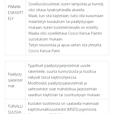
Sovellusolosuhteet, kuten lämpötila ja humidi,
PINNAN
olisi oltava hyväksyttävällä alueella.
ESIKÄSITT
Maali, kun sitä käytetään, tulisi olla kuivumaan
ELY
määritetyn kuivauksen tai päällystysajan
mukaan, kuten tuotetietolevyllä on esitetty.
Maalia olisi sovellettava Cosco Kansai Paintin
suosituksen mukaan.
Tietyn neuvontaa ja apua varten ota yhteyttä
Cosco Kansai Paint.
Tyypilliset päällystysjärjestelmät uusille
rakenteille, suurta kunnostusta ja huoltoa
Päällysty
näkyvät tässä käyttöohjeessa.
sjärjestel
Modifioidut päällystysjärjestelmät ja
mät
vaihtoehdot ovat mahdollisia järjestelmän
vaaditun käyttöiän tai suorituskyvyn mukaan.
Kustakin tuotteesta on saatavilla materiaali
TURVALLI
käyttöturvallisuustiedot (MSDS) pyynnöstä.
SUUSVA