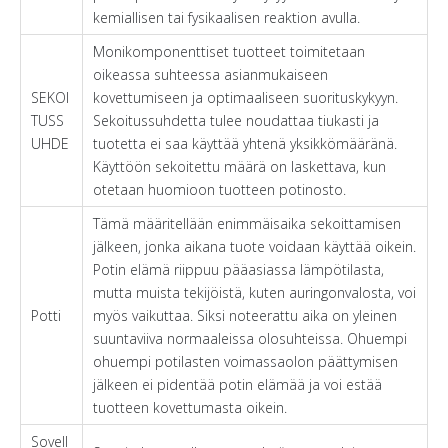
kemiallisen tai fysikaalisen reaktion avulla.
Monikomponenttiset tuotteet toimitetaan
oikeassa suhteessa asianmukaiseen
SEKOI
kovettumiseen ja optimaaliseen suorituskykyyn.
TUSS
Sekoitussuhdetta tulee noudattaa tiukasti ja
UHDE
tuotetta ei saa käyttää yhtenä yksikkömääränä.
Käyttöön sekoitettu määrä on laskettava, kun
otetaan huomioon tuotteen potinosto.
Tämä määritellään enimmäisaika sekoittamisen
jälkeen, jonka aikana tuote voidaan käyttää oikein.
Potin elämä riippuu pääasiassa lämpötilasta,
mutta muista tekijöistä, kuten auringonvalosta, voi
Potti
myös vaikuttaa. Siksi noteerattu aika on yleinen
suuntaviiva normaaleissa olosuhteissa. Ohuempi
ohuempi potilasten voimassaolon päättymisen
jälkeen ei pidentää potin elämää ja voi estää
tuotteen kovettumasta oikein.
Sovell