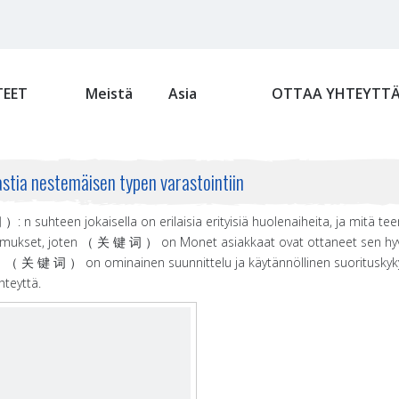
EET
Meistä
Asia
OTTAA YHTEYTT
astia nestemäisen typen varastointiin
 n suhteen jokaisella on erilaisia ​​erityisiä huolenaiheita, ja mit
imukset, joten （ 关 键 词 ） on Monet asiakkaat ovat ottaneet sen hyvin
 关 键 词 ） on ominainen suunnittelu ja käytännöllinen suorituskyky j
hteyttä.