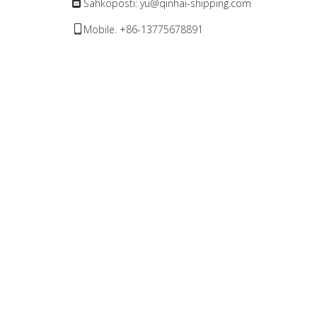
Sähköposti:
yu@qinhai-shipping.com

Mobile. +86-13775678891
