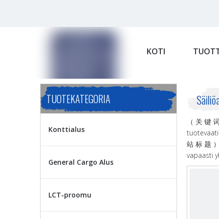
KOTI
TUOTT
TUOTEKATEGORIA
Säiliö
（ 关 键 词 ）:
Konttialus
tuotevaat
站 标 题 ） （
vapaasti y
General Cargo Alus
LCT-proomu