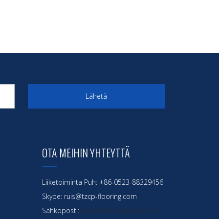
Lähetä
OTA MEIHIN YHTEYTTÄ
Liiketoiminta Puh: +86-0523-88329456
Skype: ruis@tzcp-flooring.com
Sähköposti:
yu@qinhai-shipping.com