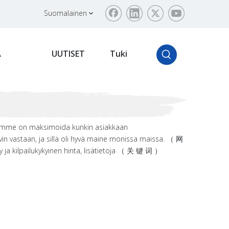
Suomalainen
Ä
UUTISET
Tuki
ä teemme on maksimoida kunkin asiakkaan
 vastaan, ja sillä oli hyvä maine monissa maissa. （ 网
a kilpailukykyinen hinta, lisätietoja （ 关 键 词 ）