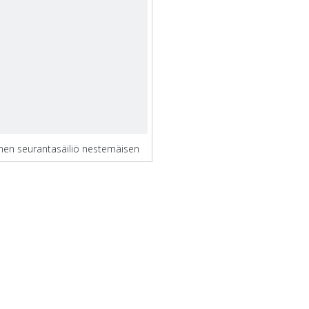
nen seurantasäiliö nestemäisen
typen varastointiin