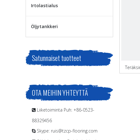
Irtolastialus
Öljytankkeri
Satunnaiset tuotteet
Teräksi
OTA MEIHIN YHTEYTTÄ
Liiketoiminta Puh: +86-0523-

88329456
Skype: ruis@tzcp-flooring.com
