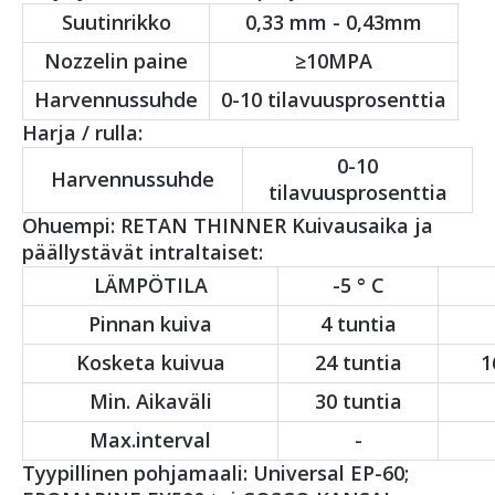
Suutinrikko
0,33 mm - 0,43mm
Nozzelin paine
≥10MPA
Harvennussuhde
0-10 tilavuusprosenttia
Harja / rulla:
0-10
Harvennussuhde
tilavuusprosenttia
Ohuempi: RETAN THINNER Kuivausaika ja
päällystävät intraltaiset:
LÄMPÖTILA
-5 ° C
Pinnan kuiva
4 tuntia
Kosketa kuivua
24 tuntia
1
Min. Aikaväli
30 tuntia
Max.interval
-
Tyypillinen pohjamaali: Universal EP-60;