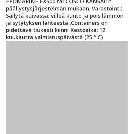
EPOMARINE EX500 tai COSCO KANSAI: n
päällystysjärjestelmän mukaan. Varastointi:
Säilytä kuivassa; viileä kunto ja pois lämmön
ja sytytyksen lähteestä .Containers on
pidettävä tiukasti kiinni Kestoaika: 12
kuukautta valmistuspäivästä (25 ° C)