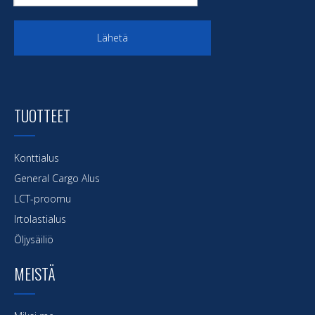
Lähetä
TUOTTEET
Konttialus
General Cargo Alus
LCT-proomu
Irtolastialus
Öljysäiliö
MEISTÄ