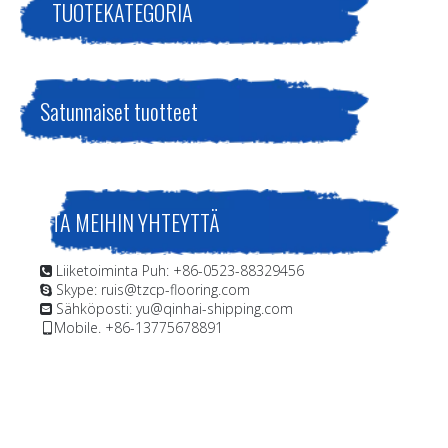
TUOTEKATEGORIA
Satunnaiset tuotteet
OTA MEIHIN YHTEYTTÄ
Liiketoiminta Puh: +86-0523-88329456

Skype: ruis@tzcp-flooring.com

Sähköposti:
yu@qinhai-shipping.com

Mobile. +86-13775678891
