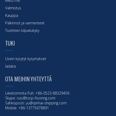
Miksi me
Valmistus
Kauppa
Palkinnot ja varmenteet
Tuotteen kilpailukyky
TUKI
Usein kysytyt kysymykset
ladata
OTA MEIHIN YHTEYTTÄ
Liiketoiminta Puh: +86-0523-88329456
Skype: ruis@tzcp-flooring.com
Sähköposti:
yu@qinhai-shipping.com
Mobile. +86-13775678891