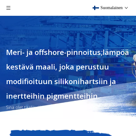
Suomalainen
Meri- ja offshore-pinnoitus;lämpöä
kestävä maali, joka perustuu
modifioituun silikonihartsiin ja
inertteihin pigmentteihin.
Sinä olet täällä:
Koti
»
Tuotteet
»
Meri- ja offshore-
pinnoitus;lämpöä kestävä maali, joka perustuu modifioituun
silikonihartsiin ja inertteihin pigmentteihin.