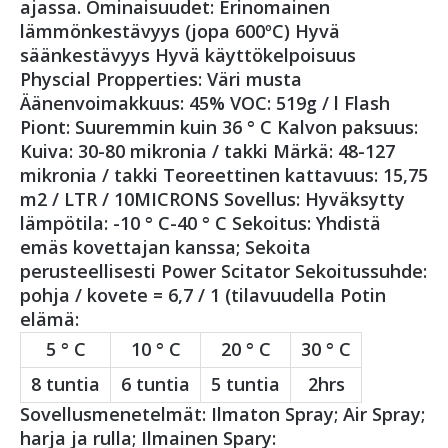
ajassa. Ominaisuudet: Erinomainen
lämmönkestävyys (jopa 600ºC) Hyvä
säänkestävyys Hyvä käyttökelpoisuus
Physcial Propperties: Väri musta
Äänenvoimakkuus: 45% VOC: 519g / l Flash
Piont: Suuremmin kuin 36 ° C Kalvon paksuus:
Kuiva: 30-80 mikronia / takki Märkä: 48-127
mikronia / takki Teoreettinen kattavuus: 15,75
m2 / LTR / 10MICRONS Sovellus: Hyväksytty
lämpötila: -10 ° C-40 ° C Sekoitus: Yhdistä
emäs kovettajan kanssa; Sekoita
perusteellisesti Power Scitator Sekoitussuhde:
pohja / kovete = 6,7 / 1 (tilavuudella Potin
elämä:
5 ° C
10 ° C
20 ° C
30 ° C
8 tuntia
6 tuntia
5 tuntia
2hrs
Sovellusmenetelmät: Ilmaton Spray; Air Spray;
harja ja rulla; Ilmainen Spary: