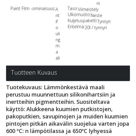
ni
Paint Film -ominaisuus:
Taso:
A
Viimeistely
Ulkomuoto:
nt
Neste
Kuljetuspaketti:
if
Tynnyri
Eritelmä:
o
20l / tynnyri
uli
ng
m
a
ali
Tuotteen Kuvaus
Tuotekuvaus: Lämmönkestävä maali
perustuu muunnettuun silikonihartsiin ja
inertteihin pigmentteihin. Suositeltava
käyttö: Alukkeena kuumien putkistojen,
pakoputkien, savupinojen ja muiden kuumien
pintojen pitkän aikavälin suojelua varten jopa
600 ºC: n lämpötilassa ja 650ºC lyhyessä