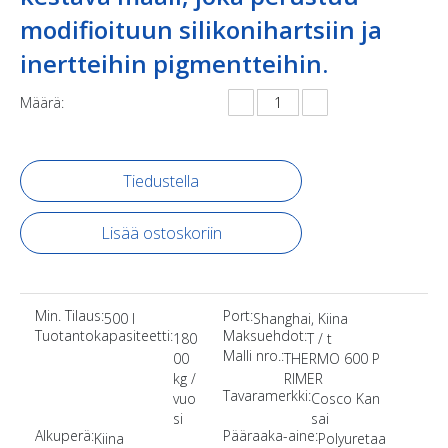
modifioituun silikonihartsiin ja
inertteihin pigmentteihin.
Määrä:
Tiedustella
Lisää ostoskoriin
Min. Tilaus:
Port:
500 l
Shanghai, Kiina
Tuotantokapasiteetti:
Maksuehdot:
180
T / t
Malli nro.:
00
THERMO 600 P
kg /
RIMER
Tavaramerkki:
vuo
Cosco Kan
si
sai
Alkuperä:
Pääraaka-aine:
Kiina
Polyuretaa