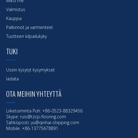
Miksi me
Valmistus
Kauppa
Palkinnot ja varmenteet
Tuotteen kilpailukyky
TUKI
Usein kysytyt kysymykset
ladata
OTA MEIHIN YHTEYTTÄ
Liiketoiminta Puh: +86-0523-88329456
Skype: ruis@tzcp-flooring.com
Sähköposti:
yu@qinhai-shipping.com
Mobile. +86-13775678891