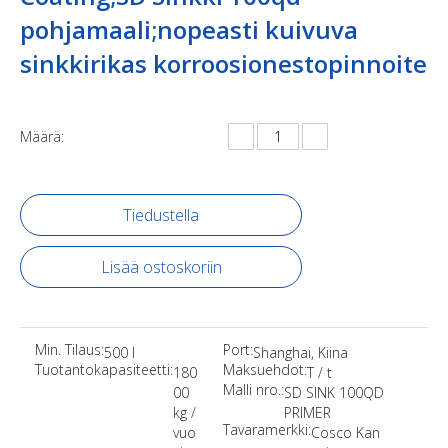
pohjamaali;nopeasti kuivuva
sinkkirikas korroosionestopinnoite
Määrä:
Tiedustella
Lisää ostoskoriin
Min. Tilaus:
Port:
500 l
Shanghai, Kiina
Tuotantokapasiteetti:
Maksuehdot:
180
T / t
Malli nro.:
00
SD SINK 100QD
kg /
PRIMER
Tavaramerkki:
vuo
Cosco Kan