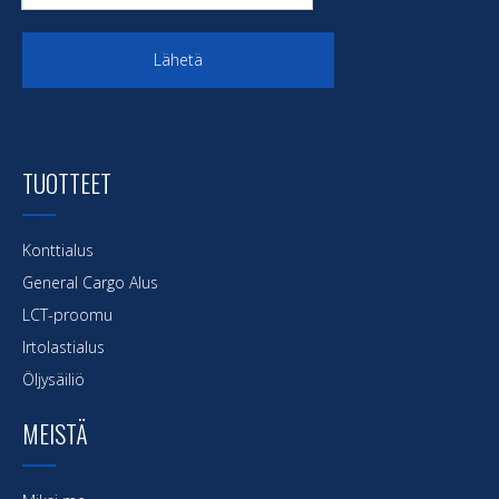
Lähetä
TUOTTEET
Konttialus
General Cargo Alus
LCT-proomu
Irtolastialus
Öljysäiliö
MEISTÄ