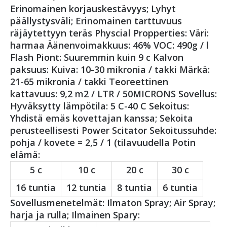
Erinomainen korjauskestävyys; Lyhyt
päällystysväli; Erinomainen tarttuvuus
räjäytettyyn teräs Physcial Propperties: Väri:
harmaa Äänenvoimakkuus: 46% VOC: 490g / l
Flash Piont: Suuremmin kuin 9 c Kalvon
paksuus: Kuiva: 10-30 mikronia / takki Märkä:
21-65 mikronia / takki Teoreettinen
kattavuus: 9,2 m2 / LTR / 50MICRONS Sovellus:
Hyväksytty lämpötila: 5 C-40 C Sekoitus:
Yhdistä emäs kovettajan kanssa; Sekoita
perusteellisesti Power Scitator Sekoitussuhde:
pohja / kovete = 2,5 / 1 (tilavuudella Potin
elämä:
5 c
10 c
20 c
30 c
16 tuntia
12 tuntia
8 tuntia
6 tuntia
Sovellusmenetelmät: Ilmaton Spray; Air Spray;
harja ja rulla; Ilmainen Spary: