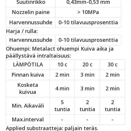
Suutinrikko
0,43mm-0,53 mm
Nozzelin paine
> 10MPa
Harvennussuhde
0-10 tilavuusprosenttia
Harja / rulla:
Harvennussuhde
0-10 tilavuusprosenttia
Ohuempi: Metalact ohuempi Kuiva aika ja
päällystävä intraltaisuus:
LÄMPÖTILA
10 c
20 c
30 c
Pinnan kuiva
2 min
3 min
2 min
Kosketa
4 min
3 min
2 min
kuivua
5
2
2
Min. Aikaväli
tuntia
tuntia
tuntia
Max.interval
-
-
-
Applied substraatteja: paljain teräs.