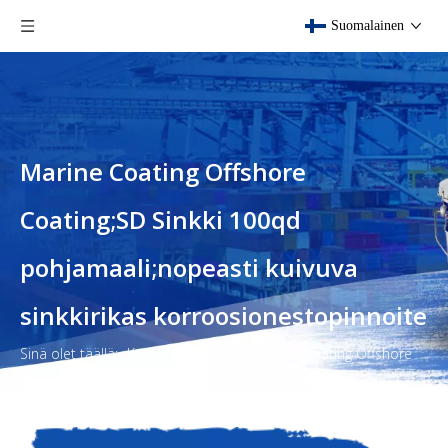
Suomalainen
Marine Coating Offshore
Coating;SD Sinkki 100qd
pohjamaali;nopeasti kuivuva
sinkkirikas korroosionestopinnoite
Sinä olet täällä:
Koti
»
Tuotteet
»
Marine Coating Offshore
Coating;SD Sinkki 100qd pohjamaali;nopeasti kuivuva
sinkkirikas korroosionestopinnoite