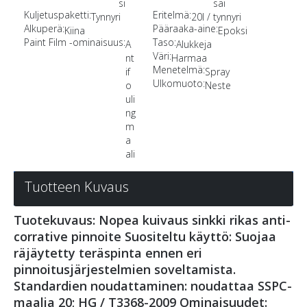
si
sai
Kuljetuspaketti:
Eritelmä:
Tynnyri
20l / tynnyri
Alkuperä:
Pääraaka-aine:
Kiina
Epoksi
Paint Film -ominaisuus:
Taso:
A
Alukkeja
Väri:
nt
Harmaa
Menetelmä:
if
Spray
Ulkomuoto:
o
Neste
uli
ng
m
a
ali
Tuotteen Kuvaus
Tuotekuvaus: Nopea kuivaus sinkki rikas anti-
corrative pinnoite Suositeltu käyttö: Suojaa
räjäytetty teräspinta ennen eri
pinnoitusjärjestelmien soveltamista.
Standardien noudattaminen: noudattaa SSPC-
maalia 20; HG / T3368-2009 Ominaisuudet: