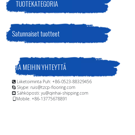
TUOTEKATEGORIA
Satunnaiset tuotteet
OTA MEIHIN YHTEYTTÄ
Liiketoiminta Puh: +86-0523-88329456

Skype: ruis@tzcp-flooring.com

Sähköposti:
yu@qinhai-shipping.com

Mobile. +86-13775678891
