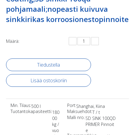
pohjamaali;nopeasti kuivuva
sinkkirikas korroosionestopinnoite
Määrä:
Tiedustella
Lisää ostoskoriin
Min. Tilaus:
Port:
500 l
Shanghai, Kiina
Tuotantokapasiteetti:
Maksuehdot:
180
T / t
Malli nro.:
00
SD SINK 100QD
kg /
PRIMER Pinnoit
vuo
e