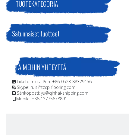
TUOTEKATEGORIA
Satunnaiset tuotteet
OTA MEIHIN YHTEYTTÄ
Liiketoiminta Puh: +86-0523-88329456

Skype: ruis@tzcp-flooring.com

Sähköposti:
yu@qinhai-shipping.com

Mobile. +86-13775678891
