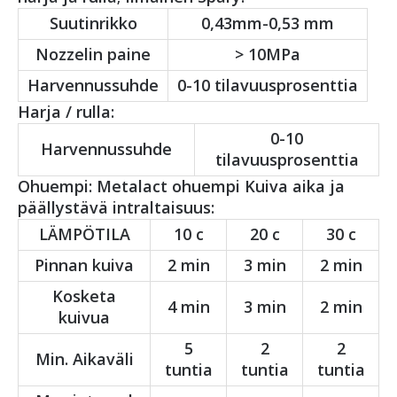
Suutinrikko
0,43mm-0,53 mm
Nozzelin paine
> 10MPa
Harvennussuhde
0-10 tilavuusprosenttia
Harja / rulla:
0-10
Harvennussuhde
tilavuusprosenttia
Ohuempi: Metalact ohuempi Kuiva aika ja
päällystävä intraltaisuus:
LÄMPÖTILA
10 c
20 c
30 c
Pinnan kuiva
2 min
3 min
2 min
Kosketa
4 min
3 min
2 min
kuivua
5
2
2
Min. Aikaväli
tuntia
tuntia
tuntia