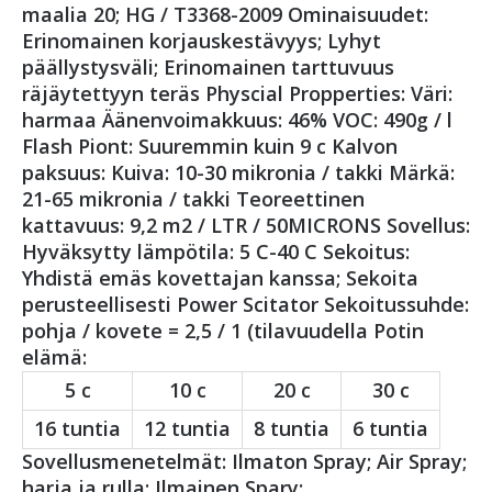
maalia 20; HG / T3368-2009 Ominaisuudet:
Erinomainen korjauskestävyys; Lyhyt
päällystysväli; Erinomainen tarttuvuus
räjäytettyyn teräs Physcial Propperties: Väri:
harmaa Äänenvoimakkuus: 46% VOC: 490g / l
Flash Piont: Suuremmin kuin 9 c Kalvon
paksuus: Kuiva: 10-30 mikronia / takki Märkä:
21-65 mikronia / takki Teoreettinen
kattavuus: 9,2 m2 / LTR / 50MICRONS Sovellus:
Hyväksytty lämpötila: 5 C-40 C Sekoitus:
Yhdistä emäs kovettajan kanssa; Sekoita
perusteellisesti Power Scitator Sekoitussuhde:
pohja / kovete = 2,5 / 1 (tilavuudella Potin
elämä:
5 c
10 c
20 c
30 c
16 tuntia
12 tuntia
8 tuntia
6 tuntia
Sovellusmenetelmät: Ilmaton Spray; Air Spray;
harja ja rulla; Ilmainen Spary: