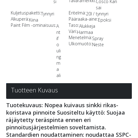
Tavaramerkki:
si
Cosco Kan
sai
Kuljetuspaketti:
Eritelmä:
Tynnyri
20l / tynnyri
Alkuperä:
Pääraaka-aine:
Kiina
Epoksi
Paint Film -ominaisuus:
Taso:
A
Alukkeja
Väri:
nt
Harmaa
Menetelmä:
if
Spray
Ulkomuoto:
o
Neste
uli
ng
m
a
ali
Tuotteen Kuvaus
Tuotekuvaus: Nopea kuivaus sinkki rikas-
koristava pinnoite Suositeltu käyttö: Suojaa
räjäytetty teräspinta ennen eri
pinnoitusjärjestelmien soveltamista.
Standardien noudattaminen: noudattaa SSPC-