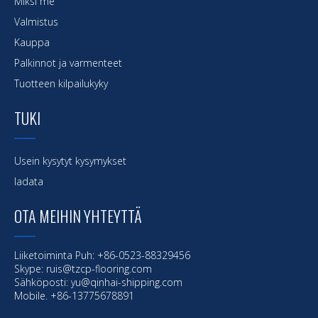
Miksi me
Valmistus
Kauppa
Palkinnot ja varmenteet
Tuotteen kilpailukyky
TUKI
Usein kysytyt kysymykset
ladata
OTA MEIHIN YHTEYTTÄ
Liiketoiminta Puh: +86-0523-88329456
Skype: ruis@tzcp-flooring.com
Sähköposti:
yu@qinhai-shipping.com
Mobile. +86-13775678891