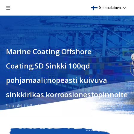
Suomalainen
Marine Coating Offshore
Coating;SD Sinkki 100qd
pohjamaali;nopeasti kuivuva
sinkkirikas korroosionestopinnoite
Sinä olet täällä:
Koti
»
Tuotteet
»
Marine Coating Offshore
Coating;SD Sinkki 100qd pohjamaali;nopeasti kuivuva
sinkkirikas korroosionestopinnoite