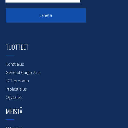
Lähetä
TUOTTEET
Konttialus
General Cargo Alus
LCT-proomu
Irtolastialus
Öljysäiliö
MEISTÄ