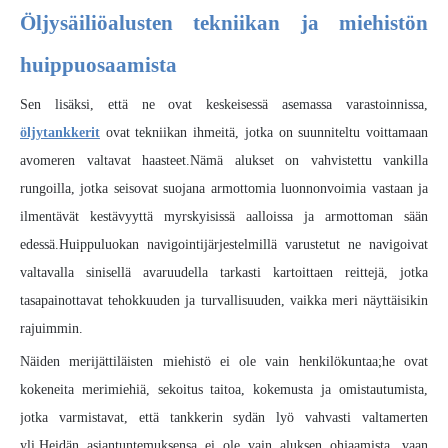
Öljysäiliöalusten tekniikan ja miehistön
huippuosaamista
Sen lisäksi, että ne ovat keskeisessä asemassa varastoinnissa,
öljytankkerit
ovat tekniikan ihmeitä, jotka on suunniteltu voittamaan
avomeren valtavat haasteet.Nämä alukset on vahvistettu vankilla
rungoilla, jotka seisovat suojana armottomia luonnonvoimia vastaan ​​ja
ilmentävät kestävyyttä myrskyisissä aalloissa ja armottoman sään
edessä.Huippuluokan navigointijärjestelmillä varustetut ne navigoivat
valtavalla sinisellä avaruudella tarkasti kartoittaen reittejä, jotka
tasapainottavat tehokkuuden ja turvallisuuden, vaikka meri näyttäisikin
rajuimmin.
Näiden merijättiläisten miehistö ei ole vain henkilökuntaa;he ovat
kokeneita merimiehiä, sekoitus taitoa, kokemusta ja omistautumista,
jotka varmistavat, että tankkerin sydän lyö vahvasti valtamerten
yli.Heidän asiantuntemuksensa ei ole vain aluksen ohjaamista, vaan