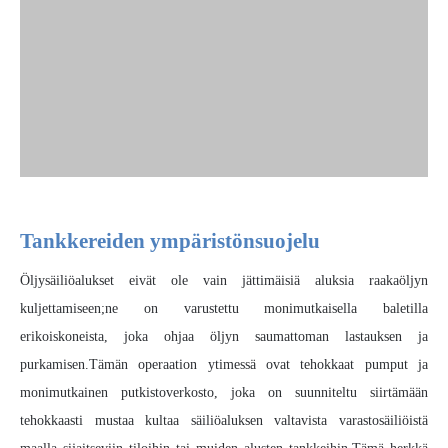
Tankkereiden ympäristönsuojelu
Öljysäiliöalukset eivät ole vain jättimäisiä aluksia raakaöljyn
kuljettamiseen;ne on varustettu monimutkaisella baletilla
erikoiskoneista, joka ohjaa öljyn saumattoman lastauksen ja
purkamisen.Tämän operaation ytimessä ovat tehokkaat pumput ja
monimutkainen putkistoverkosto, joka on suunniteltu siirtämään
tehokkaasti mustaa kultaa säiliöaluksen valtavista varastosäiliöistä