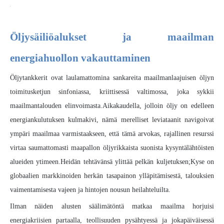
Öljysäiliöalukset ja maailman
energiahuollon vakauttaminen
Öljytankkerit ovat laulamattomina sankareita maailmanlaajuisen öljyn
toimitusketjun sinfoniassa, kriittisessä valtimossa, joka sykkii
maailmantalouden elinvoimasta.Aikakaudella, jolloin öljy on edelleen
energiankulutuksen kulmakivi, nämä merelliset leviataanit navigoivat
ympäri maailmaa varmistaakseen, että tämä arvokas, rajallinen resurssi
virtaa saumattomasti maapallon öljyrikkaista suonista kysyntälähtöisten
alueiden ytimeen.Heidän tehtävänsä ylittää pelkän kuljetuksen;Kyse on
globaalien markkinoiden herkän tasapainon ylläpitämisestä, talouksien
vaimentamisesta vajeen ja hintojen nousun heilahteluilta.
Ilman näiden alusten säälimätöntä matkaa maailma horjuisi
energiakriisien partaalla, teollisuuden pysähtyessä ja jokapäiväisessä