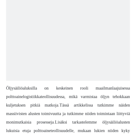
Öljysäiliöaluksilla on keskeinen rooli maailmanlaajuisessa
polttoainelogistiikkateollisuudessa, mikä varmistaa öljyn tehokkaan
kuljetuksen pitkiä matkoja.Tässä artikkelissa tutkimme näiden
massiivisten alusten toimivuutta ja tutkimme niiden toimintaan liittyviä
monimutkaisia ​​prosesseja.Lisäksi tarkastelemme öljysäiliöalusten
lukuisia etuja polttoaineteollisuudelle, mukaan lukien niiden kyky