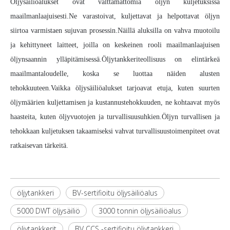
Öljysäiliöalukset ovat välttämättömiä öljyn kuljetuksissa
maailmanlaajuisesti.Ne varastoivat, kuljettavat ja helpottavat öljyn
siirtoa varmistaen sujuvan prosessin.Näillä aluksilla on vahva muotoilu
ja kehittyneet laitteet, joilla on keskeinen rooli maailmanlaajuisen
öljynsaannin ylläpitämisessä.Öljytankkeriteollisuus on elintärkeä
maailmantaloudelle, koska se luottaa näiden alusten
tehokkuuteen.Vaikka öljysäiliöalukset tarjoavat etuja, kuten suurten
öljymäärien kuljettamisen ja kustannustehokkuuden, ne kohtaavat myös
haasteita, kuten öljyvuotojen ja turvallisuusuhkien.Öljyn turvallisen ja
tehokkaan kuljetuksen takaamiseksi vahvat turvallisuustoimenpiteet ovat
ratkaisevan tärkeitä.
öljytankkeri
BV-sertifioitu öljysäiliöalus
5000 DWT öljysäiliö
3000 tonnin öljysäiliöalus
öljytankkerit
BV CCS -sertifioitu öljytankkeri