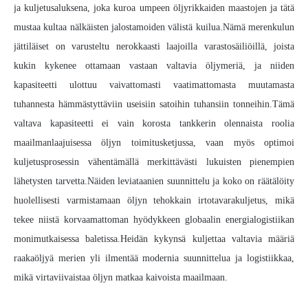
ja kuljetusaluksena, joka kuroa umpeen öljyrikkaiden maastojen ja tätä
mustaa kultaa nälkäisten jalostamoiden välistä kuilua.Nämä merenkulun
jättiläiset on varusteltu nerokkaasti laajoilla varastosäiliöillä, joista
kukin kykenee ottamaan vastaan ​​valtavia öljymeriä, ja niiden
kapasiteetti ulottuu vaivattomasti vaatimattomasta muutamasta
tuhannesta hämmästyttäviin useisiin satoihin tuhansiin tonneihin.Tämä
valtava kapasiteetti ei vain korosta tankkerin olennaista roolia
maailmanlaajuisessa öljyn toimitusketjussa, vaan myös optimoi
kuljetusprosessin vähentämällä merkittävästi lukuisten pienempien
lähetysten tarvetta.Näiden leviataanien suunnittelu ja koko on räätälöity
huolellisesti varmistamaan öljyn tehokkain irtotavarakuljetus, mikä
tekee niistä korvaamattoman hyödykkeen globaalin energialogistiikan
monimutkaisessa baletissa.Heidän kykynsä kuljettaa valtavia määriä
raakaöljyä merien yli ilmentää modernia suunnittelua ja logistiikkaa,
mikä virtaviivaistaa öljyn matkaa kaivoista maailmaan.