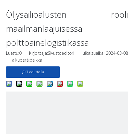
Öljysäiliöalusten rooli
maailmanlaajuisessa
polttoainelogistiikassa
Luettu:
0
Kirjoittaja:Sivustoeditori Julkaisuaika: 2024-03-08
alkuperä:
paikka
Tiedustella