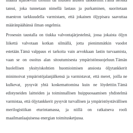
maalla sijaitseviin tiloihin tai muiden alusten tankkeihin.Tämä herkkä
tanssi, joka tunnetaan nimellä lastaus ja purkaminen, suoritetaan
maestron tarkkuudella varmistaen, että jokainen öljypisara saavuttaa
määränpäähänsä ilman ongelmia.
Prosessin taustalla on tiukka valvontajärjestelmä, jossa jokaista öljyn
liikettä valvotaan kotkan silmällä, jotta pienimmätkin vuodot
estetään.Tämä valppaus ei tarkoita vain arvokkaan lastin turvaamista,
vaan se on osoitus alan sitoutumisesta ympäristönsuojeluun.Tämän
huolellisen yksityiskohtien huomioimisen ansiosta öljytankkerit
minimoivat ympäristöjalanjälkensä ja varmistavat, että meret, joilla ne
kulkevat, pysyvät yhtä koskemattomina kuin ne löydettiin.Tämä
edistyneiden laitteiden ja toiminnallisen huippuosaamisen yhdistelmä
varmistaa, että öljytankkerit pysyvät turvallisen ja ympäristöystävällisen
merilogistiikan eturintamassa, ja niillä on ratkaiseva rooli
maailmanlaajuisessa energian toimitusketjussa.