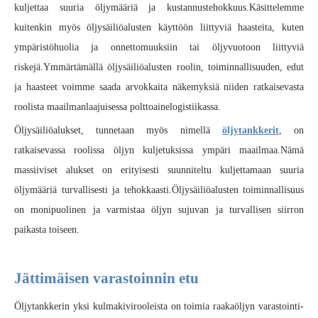
kuljettaa suuria öljymääriä ja kustannustehokkuus.Käsittelemme
kuitenkin myös öljysäiliöalusten käyttöön liittyviä haasteita, kuten
ympäristöhuolia ja onnettomuuksiin tai öljyvuotoon liittyviä
riskejä.Ymmärtämällä öljysäiliöalusten roolin, toiminnallisuuden, edut
ja haasteet voimme saada arvokkaita näkemyksiä niiden ratkaisevasta
roolista maailmanlaajuisessa polttoainelogistiikassa.
Öljysäiliöalukset, tunnetaan myös nimellä
öljytankkerit
, on
ratkaisevassa roolissa öljyn kuljetuksissa ympäri maailmaa.Nämä
massiiviset alukset on erityisesti suunniteltu kuljettamaan suuria
öljymääriä turvallisesti ja tehokkaasti.Öljysäiliöalusten toiminnallisuus
on monipuolinen ja varmistaa öljyn sujuvan ja turvallisen siirron
paikasta toiseen.
Jättimäisen varastoinnin etu
Öljytankkerin yksi kulmakivirooleista on toimia raakaöljyn varastointi-