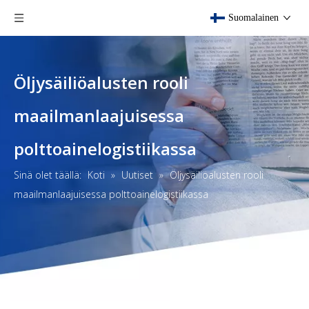
Suomalainen
Öljysäiliöalusten rooli
maailmanlaajuisessa
polttoainelogistiikassa
Sinä olet täällä:
Koti
»
Uutiset
»
Öljysäiliöalusten rooli
maailmanlaajuisessa polttoainelogistiikassa