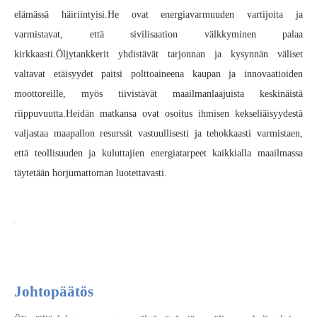
elämässä häiriintyisi.He ovat energiavarmuuden vartijoita ja
varmistavat, että sivilisaation välkkyminen palaa
kirkkaasti.Öljytankkerit yhdistävät tarjonnan ja kysynnän väliset
valtavat etäisyydet paitsi polttoaineena kaupan ja innovaatioiden
moottoreille, myös tiivistävät maailmanlaajuista keskinäistä
riippuvuutta.Heidän matkansa ovat osoitus ihmisen kekseliäisyydestä
valjastaa maapallon resurssit vastuullisesti ja tehokkaasti varmistaen,
että teollisuuden ja kuluttajien energiatarpeet kaikkialla maailmassa
täytetään horjumattoman luotettavasti.
Johtopäätös