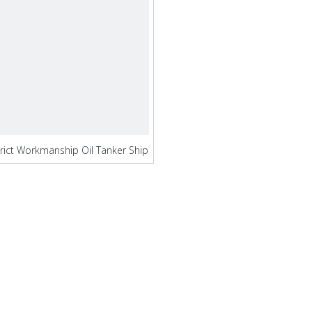
trict Workmanship Oil Tanker Ship
myytävänä