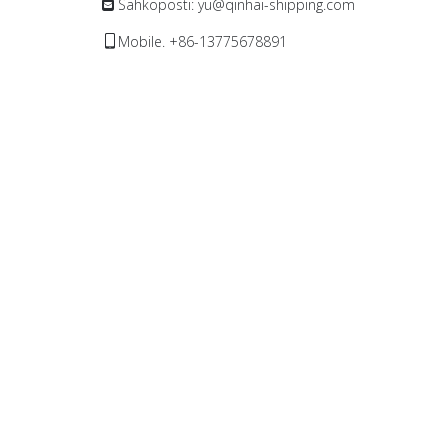
Sähköposti:
yu@qinhai-shipping.com

Mobile. +86-13775678891
