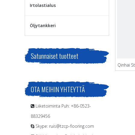
Irtolastialus
Öljytankkeri
Satunnaiset tuotteet
Qinhai S
OTA MEIHIN YHTEYTTÄ
Liiketoiminta Puh: +86-0523-

88329456
Skype: ruis@tzcp-flooring.com
