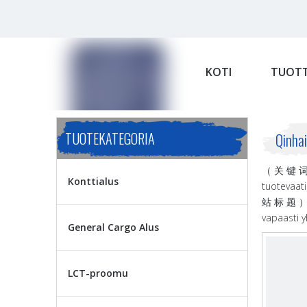
KOTI
TUOTT
TUOTEKATEGORIA
Qinha
（ 关 键 词 ）:
Konttialus
tuotevaat
站 标 题 ） （
vapaasti y
General Cargo Alus
LCT-proomu