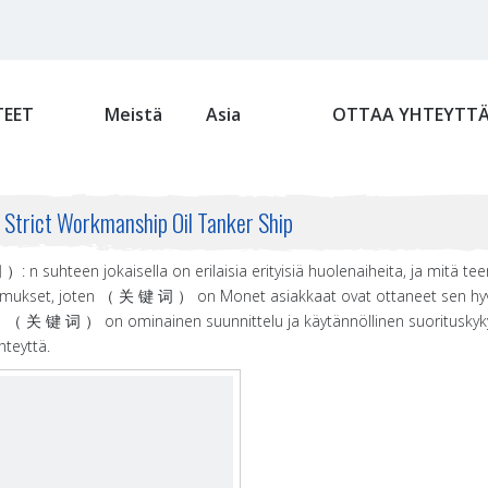
EET
Meistä
Asia
OTTAA YHTEYTT
i Strict Workmanship Oil Tanker Ship
 n suhteen jokaisella on erilaisia ​​erityisiä huolenaiheita, ja mit
imukset, joten （ 关 键 词 ） on Monet asiakkaat ovat ottaneet sen hyvin
 关 键 词 ） on ominainen suunnittelu ja käytännöllinen suorituskyky j
hteyttä.