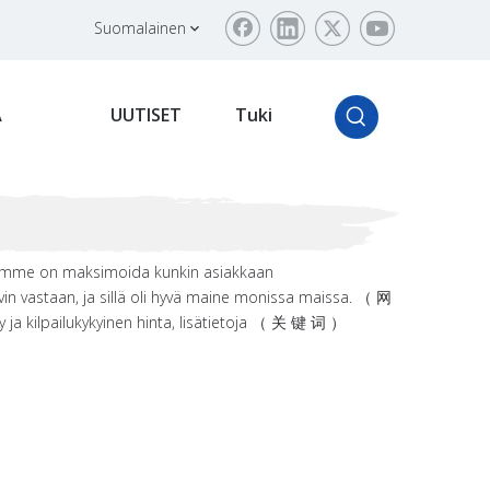
Suomalainen
Ä
UUTISET
Tuki
ä teemme on maksimoida kunkin asiakkaan
 vastaan, ja sillä oli hyvä maine monissa maissa. （ 网
a kilpailukykyinen hinta, lisätietoja （ 关 键 词 ）