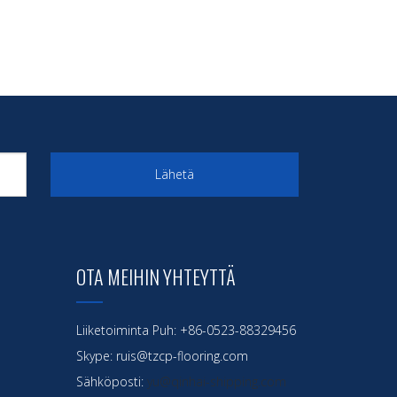
Lähetä
OTA MEIHIN YHTEYTTÄ
Liiketoiminta Puh: +86-0523-88329456
Skype: ruis@tzcp-flooring.com
Sähköposti:
yu@qinhai-shipping.com