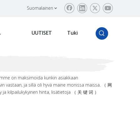
Suomalainen
Ä
UUTISET
Tuki
ä teemme on maksimoida kunkin asiakkaan
 vastaan, ja sillä oli hyvä maine monissa maissa. （ 网
a kilpailukykyinen hinta, lisätietoja （ 关 键 词 ）