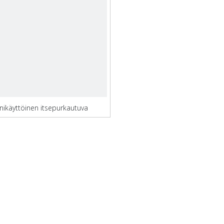
ikäyttöinen itsepurkautuva
lastialus hiilen kuormaukseen