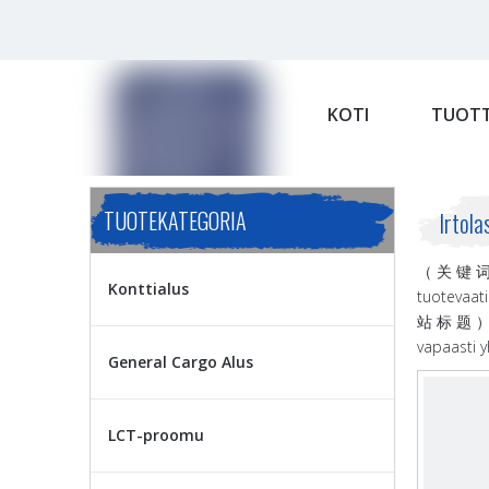
KOTI
TUOTT
TUOTEKATEGORIA
Irtola
（ 关 键 词 ）:
Konttialus
tuotevaat
站 标 题 ） （
vapaasti y
General Cargo Alus
LCT-proomu