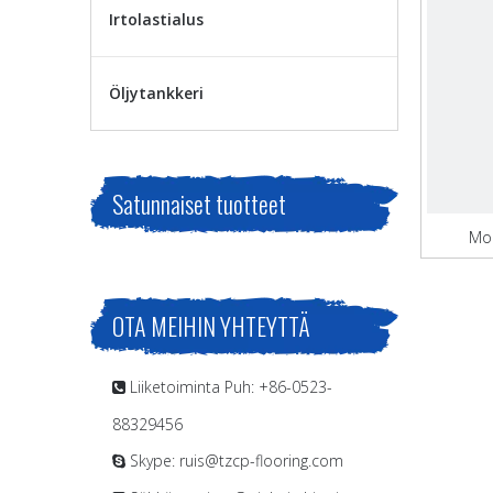
Irtolastialus
Öljytankkeri
Satunnaiset tuotteet
Mon
irto
OTA MEIHIN YHTEYTTÄ
Liiketoiminta Puh: +86-0523-

88329456
Skype: ruis@tzcp-flooring.com
