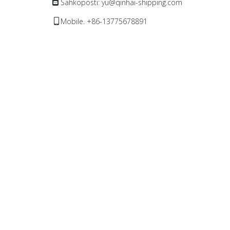
Sähköposti:
yu@qinhai-shipping.com

Mobile. +86-13775678891
