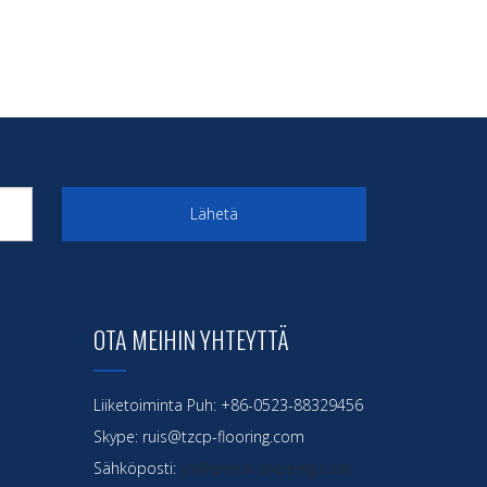
Lähetä
OTA MEIHIN YHTEYTTÄ
Liiketoiminta Puh: +86-0523-88329456
Skype: ruis@tzcp-flooring.com
Sähköposti:
yu@qinhai-shipping.com