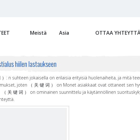
EET
Meistä
Asia
OTTAA YHTEYTT
stialus hiilen lastaukseen
 n suhteen jokaisella on erilaisia ​​erityisiä huolenaiheita, ja mit
imukset, joten （ 关 键 词 ） on Monet asiakkaat ovat ottaneet sen hyvin
 关 键 词 ） on ominainen suunnittelu ja käytännöllinen suorituskyky j
hteyttä.