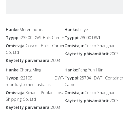
Hanke:
Meren nopea
Hanke:
Le ye
Tyyppi:
23500 DWT Bulk Carrier
Tyyppi:
28000 DWT
Omistaja:
Cosco Bulk Carrier
Omistaja:
Cosco Shanghai
Co, Ltd
Käytetty päivämäärä:
2003
Käytetty päivämäärä:
2003
Hanke:
Chong Ming
Hanke:
Feng Yun Hän
Tyyppi:
22109 DWT-
Tyyppi:
25704 DWT Container
monikäyttöinen lastialus
Carrier
Omistaja:
Kiinan Puolan osa
Omistaja:
Cosco Shanghai
Shipping Co, Ltd
Käytetty päivämäärä:
2003
Käytetty päivämäärä:
2003