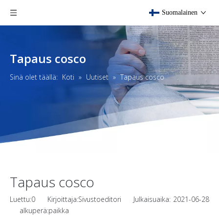
Suomalainen
Tapaus cosco
Sinä olet täällä:
Koti
»
Uutiset
»
Tapaus cosco
Tapaus cosco
Luettu:
0
Kirjoittaja:Sivustoeditori Julkaisuaika: 2021-06-28
alkuperä:
paikka