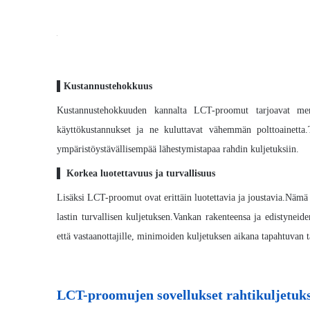
▌
Kustannustehokkuus
Kustannustehokkuuden kannalta LCT-proomut tarjoavat merki
käyttökustannukset ja ne kuluttavat vähemmän polttoainetta.
ympäristöystävällisempää lähestymistapaa rahdin kuljetuksiin.
▌
Korkea luotettavuus ja turvallisuus
Lisäksi LCT-proomut ovat erittäin luotettavia ja joustavia.Nämä
lastin turvallisen kuljetuksen.Vankan rakenteensa ja edistyneid
että vastaanottajille, minimoiden kuljetuksen aikana tapahtuvan 
LCT-proomujen sovellukset rahtikuljetuk