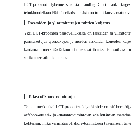
LCT-proomut, lyhenne sanoista Landing Craft Tank Barges, ov
tehokkuudellaan.Näistä erikoisaluksista on tullut korvaamaton voi
▌
Raskaiden ja ylimitoitettujen rahtien kuljetus
Yksi LCT-proomien pääsovelluksista on raskaiden ja ylimitoitett
panssaroitujen ajoneuvojen ja muiden raskaiden koneiden kulje
kantamaan merkittäviä kuormia, ne ovat ihanteellisia sotilasvaru
sotilasoperaatioiden aikana.
▌
Tukea offshore-toimintoja
Toinen merkittävä LCT-proomien käyttökohde on offshore-öljy- 
offshore-etsintä- ja -tuotantotoimintojen edellyttämien materi
kohteisiin, mikä varmistaa offshore-toimintojen tukemiseen tarvi