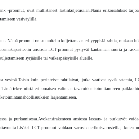
 -proomut, ovat mullistaneet lastinkuljetusalan.Nämä erikoisalukset tarjoav
ttamiseen vesiväylillä.
us.Nämä proomut on suunniteltu kuljettamaan erityyppisiä rahtia, mukaan luk
n kuormakapasiteetin ansiosta LCT-proomut pystyvät kantamaan suuria ja raska
ljettamiseen syrjäisille tai vaikeapääsyisille alueille.
vesissä.Toisin kuin perinteiset rahtilaivat, jotka vaativat syviä satamia, 
sa.Tämä tekee niistä erinomaisen valinnan tavaroiden toimittamiseen paikkoihi
iiketoimintamahdollisuuksien laajentamiseen.
ssa ja purkamisessa.Avokansirakenteen ansiosta lastaus- ja purkutyöt voida
ottavuutta.Lisäksi LCT-proomut voidaan varustaa erikoisvarusteilla, kuten no