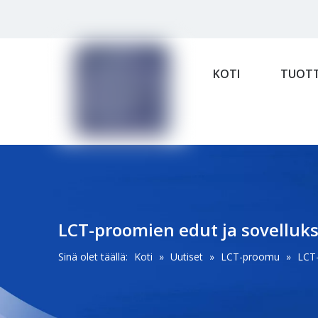
KOTI
TUOTT
LCT-proomien edut ja sovelluks
Sinä olet täällä:
Koti
»
Uutiset
»
LCT-proomu
»
LCT-