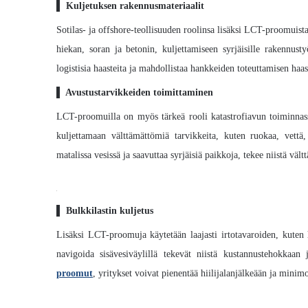
▌
Kuljetuksen rakennusmateriaalit
Sotilas- ja offshore-teollisuuden roolinsa lisäksi LCT-proomuist
hiekan, soran ja betonin, kuljettamiseen syrjäisille rakennust
logistisia haasteita ja mahdollistaa hankkeiden toteuttamisen haas
▌
Avustustarvikkeiden toimittaminen
LCT-proomuilla on myös tärkeä rooli katastrofiavun toiminnas
kuljettamaan välttämättömiä tarvikkeita, kuten ruokaa, vettä,
matalissa vesissä ja saavuttaa syrjäisiä paikkoja, tekee niistä väl
▌
Bulkkilastin kuljetus
Lisäksi LCT-proomuja käytetään laajasti irtotavaroiden, kuten 
navigoida sisävesiväylillä tekevät niistä kustannustehokkaan
proomut
, yritykset voivat pienentää hiilijalanjälkeään ja minim