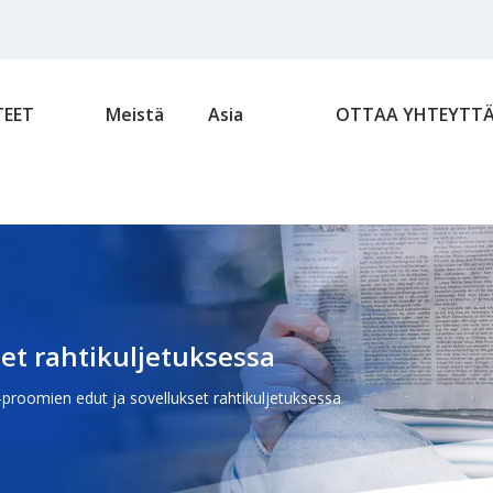
EET
Meistä
Asia
OTTAA YHTEYTT
et rahtikuljetuksessa
proomien edut ja sovellukset rahtikuljetuksessa