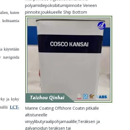
polyamidiepoksibitumipinnoite Veneen
pinnoite;joukkueelle Ship Bottom
alien, kuten
en kohtaamia
a käytetään
ky navigoida
kyky ja kyky
ämällä
LCT-
Marine Coating Offshore Coatin pitkälle
altistuneelle
vinyylibutyraalipohjamaalille;Teräksen ja
galvanoidun teräksen tai