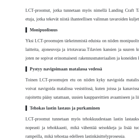
LCT-proomut, jotka tunnetaan myös nimellä Landing Craft Tank
etuja, jotka tekevät niistä ihanteellisen valinnan tavaroiden kulje
▌ Monipuolisuus
Yksi LCT-proomujen tärkeimmistä eduista on niiden monipuolisu
laitteita, ajoneuvoja ja irtotavaraa.Tilavien kansien ja suure
joten ne sopivat erinomaisesti rakennusmateriaalien ja koneiden ku
▌
Pystyy navigoimaan matalassa vedessä
Toinen LCT-proomujen etu on niiden kyky navigoida matalissa 
voivat navigoida matalissa vesistöissä, kuten joissa ja kanavis
rajoitettu pääsy satamaan, uusien kauppareittien avaamiseen ja l
▌
Tehokas lastin lastaus ja purkaminen
LCT-proomut tunnetaan myös tehokkuudestaan ​​lastin lastaukse
nopeasti ja tehokkaasti, mikä vähentää seisokkeja ja lisää tu
rampeilla, mikä tehostaa edelleen lastinkäsittelyprosessia.