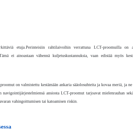
ttäviä etuja.Perinteisiin rahtilaivoihin verrattuna LCT-proomuilla on 
Tämä ei ainoastaan ​​vähennä kuljetuskustannuksia, vaan edistää myös kes
 proomut on valmistettu kestämään ankaria sääolosuhteita ja kovaa meriä, ja ne
en navigointijärjestelmiensä ansiosta LCT-proomut tarjoavat mielenrauhan sekä 
tavaran vahingoittumisen tai katoamisen riskin.
sessa