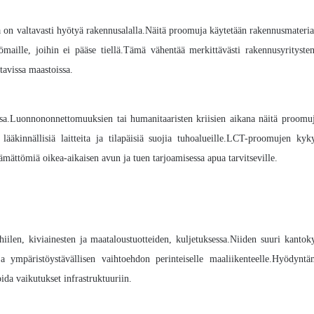
a on valtavasti hyötyä rakennusalalla.Näitä proomuja käytetään rakennusmateria
yömaille, joihin ei pääse tiellä.Tämä vähentää merkittävästi rakennusyrityst
tavissa maastoissa.
sa.Luonnononnettomuuksien tai humanitaaristen kriisien aikana näitä proomuj
 lääkinnällisiä laitteita ja tilapäisiä suojia tuhoalueille.LCT-proomujen ky
ttämättömiä oikea-aikaisen avun ja tuen tarjoamisessa apua tarvitseville.
hiilen, kiviainesten ja maataloustuotteiden, kuljetuksessa.Niiden suuri kanto
 ja ympäristöystävällisen vaihtoehdon perinteiselle maaliikenteelle.Hyödynt
oida vaikutukset infrastruktuuriin.