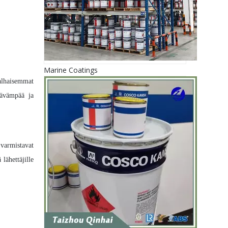
Marine Coatings
alhaisemmat
tävämpää ja
 varmistavat
lähettäjille