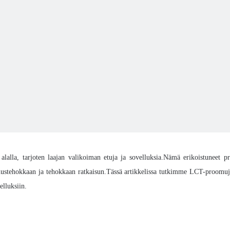
 alalla, tarjoten laajan valikoiman etuja ja sovelluksia.Nämä erikoistuneet 
nnustehokkaan ja tehokkaan ratkaisun.Tässä artikkelissa tutkimme LCT-proomujen 
elluksiin.