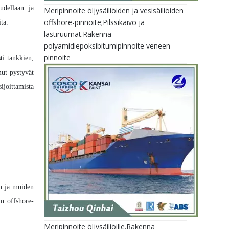
udellaan ja
Meripinnoite öljysäiliöiden ja vesisäiliöiden
offshore-pinnoite;Pilssikaivo ja
ta.
lastiruumat.Rakenna
polyamidiepoksibitumipinnoite veneen
pinnoite
ti tankkien,
mut pystyvät
ijoittamista
en ja muiden
in offshore-
Meripinnoite öljysäiliöille.Rakenna