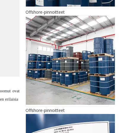
Offshore-pinnoitteet
proomut ovat
erilaisia ​​
Offshore-pinnoitteet