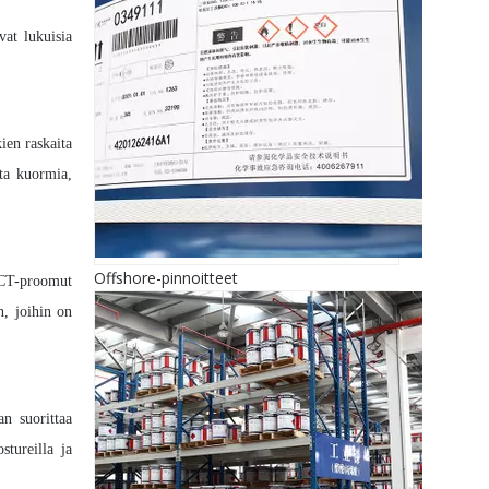
at lukuisia
ien raskaita
ita kuormia,
Offshore-pinnoitteet
LCT-proomut
n, joihin on
an suorittaa
stureilla ja