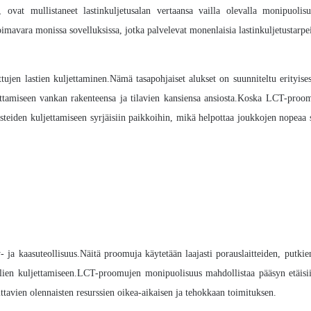
at mullistaneet lastinkuljetusalan vertaansa vailla olevalla monipuolisu
mavara monissa sovelluksissa, jotka palvelevat monenlaisia ​​lastinkuljetustarpei
ujen lastien kuljettaminen.Nämä tasapohjaiset alukset on suunniteltu erityises
ttamiseen vankan rakenteensa ja tilavien kansiensa ansiosta.Koska LCT-proo
steiden kuljettamiseen syrjäisiin paikkoihin, mikä helpottaa joukkojen nopeaa s
ja kaasuteollisuus.Näitä proomuja käytetään laajasti porauslaitteiden, putki
aalien kuljettamiseen.LCT-proomujen monipuolisuus mahdollistaa pääsyn etäisi
ttavien olennaisten resurssien oikea-aikaisen ja tehokkaan toimituksen.